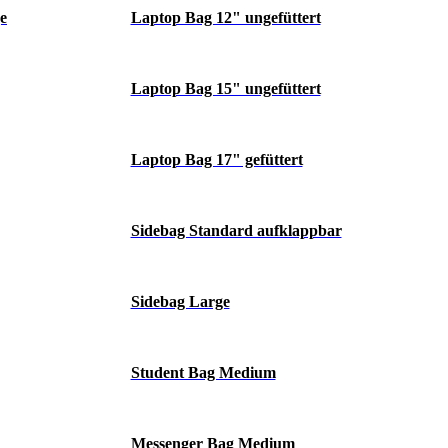
e
Laptop Bag 12" ungefüttert
Laptop Bag 15" ungefüttert
Laptop Bag 17" gefüttert
Sidebag Standard aufklappbar
Sidebag Large
Student Bag Medium
Messenger Bag Medium