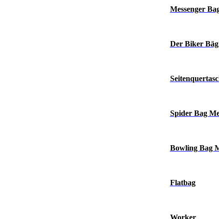
Messenger Ba
Der Biker Bäg
Seitenquertas
Spider Bag M
Bowling Bag 
Flatbag
Worker