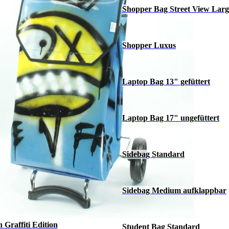
Shopper Bag Street View Larg
Shopper Luxus
Laptop Bag 13" gefüttert
Laptop Bag 17" ungefüttert
Sidebag Standard
Sidebag Medium aufklappbar
Graffiti Edition
Student Bag Standard