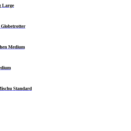
g Large
 Globetrotter
chen Medium
edium
Mischu Standard