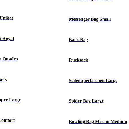
Unikat
Messenger Bag Small
i Royal
Back Bag
n Quadro
Rucksack
sack
Seitenquertaschen Large
pper Large
Spider Bag Large
Comfort
Bowling Bag Mischu Medium