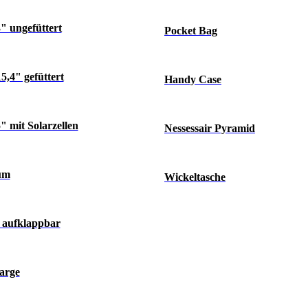
" ungefüttert
Pocket Bag
,4" gefüttert
Handy Case
 mit Solarzellen
Nessessair Pyramid
um
Wickeltasche
 aufklappbar
arge