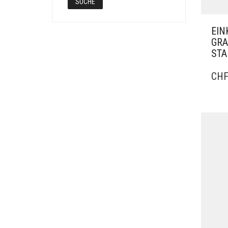
SUCHE
EIN
GRA
ST
CH