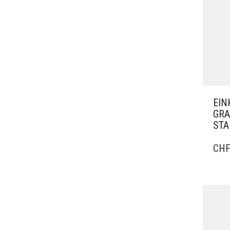
EIN
GRA
ST
CH