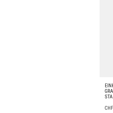
EIN
GRA
ST
CH