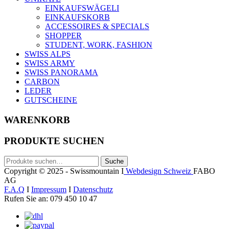
EINKAUFSWÄGELI
EINKAUFSKORB
ACCESSOIRES & SPECIALS
SHOPPER
STUDENT, WORK, FASHION
SWISS ALPS
SWISS ARMY
SWISS PANORAMA
CARBON
LEDER
GUTSCHEINE
WARENKORB
PRODUKTE SUCHEN
Suche
Suche
nach:
Copyright © 2025 - Swissmountain I
Webdesign Schweiz
FABO
AG
F.A.Q
I
Impressum
I
Datenschutz
Rufen Sie an: 079 450 10 47