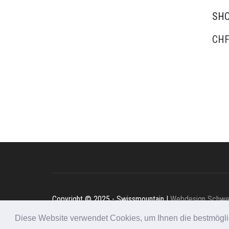
SHO
CH
Copyright © 2025 - Swissmountain I
Webdesign Schw
F.A.Q
I
Impressum
I
Datenschutz
Diese Website verwendet Cookies, um Ihnen die bestmögl