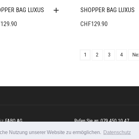
PPER BAG LUXUS
SHOPPER BAG LUXUS
F
129.90
CHF
129.90
1
2
3
4
Ne
eiz
FABO AG
Rufen Sie an: 079 450 10 47
iche Nutzung unserer Website zu ermöglichen.
Datenschutz