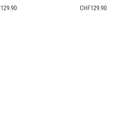
F
129.90
CHF
129.90