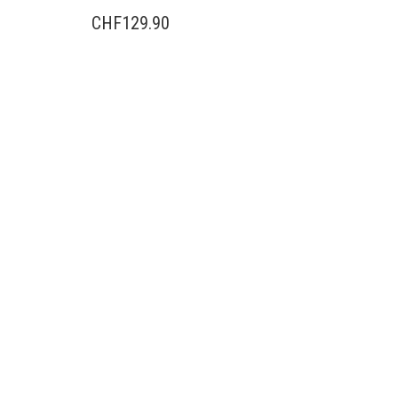
CHF
129.90