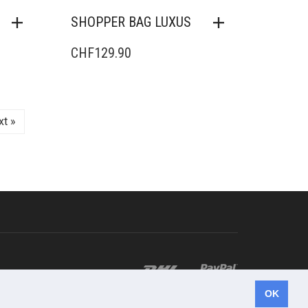
SHOPPER BAG LUXUS
CHF
129.90
xt »
OK