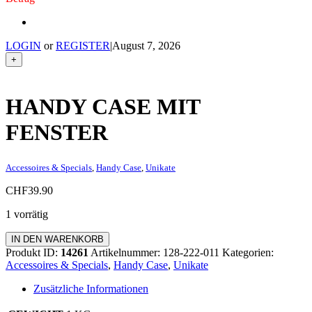
LOGIN
or
REGISTER
|
August 7, 2026
+
HANDY CASE MIT
FENSTER
Accessoires & Specials
,
Handy Case
,
Unikate
CHF
39.90
1 vorrätig
Handy
IN DEN WARENKORB
Case
Produkt ID:
14261
Artikelnummer:
128-222-011
Kategorien:
mit
Accessoires & Specials
,
Handy Case
,
Unikate
Fenster
Menge
Zusätzliche Informationen