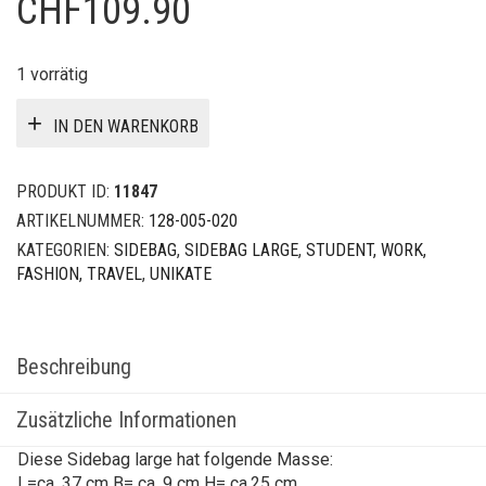
CHF
109.90
1 vorrätig
IN DEN WARENKORB
PRODUKT ID:
11847
ARTIKELNUMMER:
128-005-020
KATEGORIEN:
SIDEBAG
,
SIDEBAG LARGE
,
STUDENT, WORK,
FASHION, TRAVEL
,
UNIKATE
Beschreibung
Zusätzliche Informationen
Diese Sidebag large hat folgende Masse:
L=ca. 37 cm B= ca. 9 cm H= ca.25 cm.