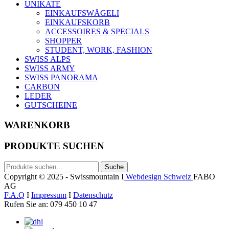
UNIKATE
EINKAUFSWÄGELI
EINKAUFSKORB
ACCESSOIRES & SPECIALS
SHOPPER
STUDENT, WORK, FASHION
SWISS ALPS
SWISS ARMY
SWISS PANORAMA
CARBON
LEDER
GUTSCHEINE
WARENKORB
PRODUKTE SUCHEN
Suche
Suche
nach:
Copyright © 2025 - Swissmountain I
Webdesign Schweiz
FABO
AG
F.A.Q
I
Impressum
I
Datenschutz
Rufen Sie an: 079 450 10 47