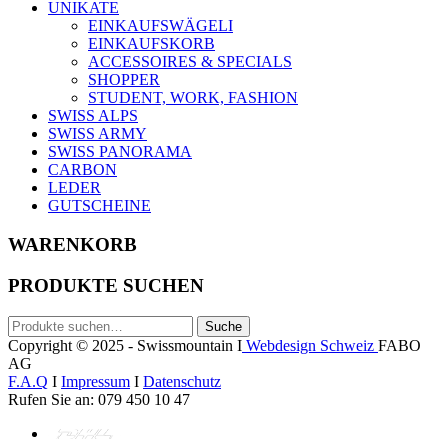
UNIKATE
EINKAUFSWÄGELI
EINKAUFSKORB
ACCESSOIRES & SPECIALS
SHOPPER
STUDENT, WORK, FASHION
SWISS ALPS
SWISS ARMY
SWISS PANORAMA
CARBON
LEDER
GUTSCHEINE
WARENKORB
PRODUKTE SUCHEN
Suche
Suche
nach:
Copyright © 2025 - Swissmountain I
Webdesign Schweiz
FABO
AG
F.A.Q
I
Impressum
I
Datenschutz
Rufen Sie an: 079 450 10 47