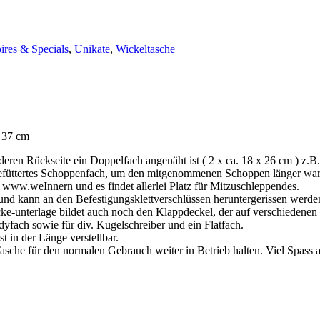
ires & Specials
,
Unikate
,
Wickeltasche
. 37 cm
ren Rückseite ein Doppelfach angenäht ist ( 2 x ca. 18 x 26 cm ) z.B
 gefüttertes Schoppenfach, um den mitgenommenen Schoppen länger warm
m www.weInnern und es findet allerlei Platz für Mitzuschleppendes.
 und kann an den Befestigungsklettverschlüssen heruntergerissen werd
-unterlage bildet auch noch den Klappdeckel, der auf verschiedenen Ni
dyfach sowie für div. Kugelschreiber und ein Flatfach.
 in der Länge verstellbar.
asche für den normalen Gebrauch weiter in Betrieb halten. Viel Spas