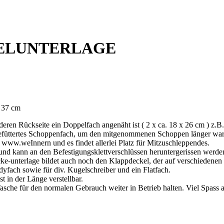
KELUNTERLAGE
. 37 cm
ren Rückseite ein Doppelfach angenäht ist ( 2 x ca. 18 x 26 cm ) z.B
 gefüttertes Schoppenfach, um den mitgenommenen Schoppen länger warm
m www.weInnern und es findet allerlei Platz für Mitzuschleppendes.
 und kann an den Befestigungsklettverschlüssen heruntergerissen werd
-unterlage bildet auch noch den Klappdeckel, der auf verschiedenen Ni
dyfach sowie für div. Kugelschreiber und ein Flatfach.
 in der Länge verstellbar.
asche für den normalen Gebrauch weiter in Betrieb halten. Viel Spas