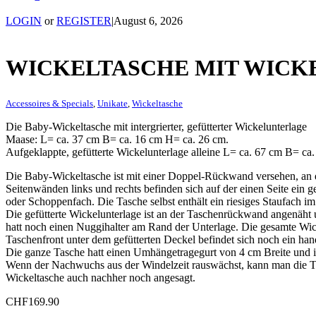
LOGIN
or
REGISTER
|
August 6, 2026
WICKELTASCHE MIT WIC
Accessoires & Specials
,
Unikate
,
Wickeltasche
Die Baby-Wickeltasche mit intergrierter, gefütterter Wickelunterlage
Maase: L= ca. 37 cm B= ca. 16 cm H= ca. 26 cm.
Aufgeklappte, gefütterte Wickelunterlage alleine L= ca. 67 cm B= ca
Die Baby-Wickeltasche ist mit einer Doppel-Rückwand versehen, an de
Seitenwänden links und rechts befinden sich auf der einen Seite ein
oder Schoppenfach. Die Tasche selbst enthält ein riesiges Staufach i
Die gefütterte Wickelunterlage ist an der Taschenrückwand angenäht
hatt noch einen Nuggihalter am Rand der Unterlage. Die gesamte Wicke
Taschenfront unter dem gefütterten Deckel befindet sich noch ein han
Die ganze Tasche hatt einen Umhängetragegurt von 4 cm Breite und ist
Wenn der Nachwuchs aus der Windelzeit rauswächst, kann man die T
Wickeltasche auch nachher noch angesagt.
CHF
169.90