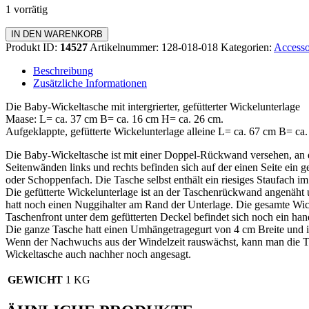
1 vorrätig
Wickeltasche
IN DEN WARENKORB
mit
Produkt ID:
14527
Artikelnummer:
128-018-018
Kategorien:
Accesso
Wickelunterlage
Menge
Beschreibung
Zusätzliche Informationen
Die Baby-Wickeltasche mit intergrierter, gefütterter Wickelunterlage
Maase: L= ca. 37 cm B= ca. 16 cm H= ca. 26 cm.
Aufgeklappte, gefütterte Wickelunterlage alleine L= ca. 67 cm B= ca
Die Baby-Wickeltasche ist mit einer Doppel-Rückwand versehen, an de
Seitenwänden links und rechts befinden sich auf der einen Seite ein
oder Schoppenfach. Die Tasche selbst enthält ein riesiges Staufach i
Die gefütterte Wickelunterlage ist an der Taschenrückwand angenäht
hatt noch einen Nuggihalter am Rand der Unterlage. Die gesamte Wicke
Taschenfront unter dem gefütterten Deckel befindet sich noch ein han
Die ganze Tasche hatt einen Umhängetragegurt von 4 cm Breite und ist
Wenn der Nachwuchs aus der Windelzeit rauswächst, kann man die T
Wickeltasche auch nachher noch angesagt.
GEWICHT
1 KG