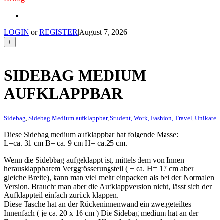
LOGIN
or
REGISTER
|
August 7, 2026
+
SIDEBAG MEDIUM
AUFKLAPPBAR
Sidebag
,
Sidebag Medium aufklappbar
,
Student, Work, Fashion, Travel
,
Unikate
Diese Sidebag medium aufklappbar hat folgende Masse:
L=ca. 31 cm B= ca. 9 cm H= ca.25 cm.
Wenn die Sidebbag aufgeklappt ist, mittels dem von Innen
herausklappbarem Verggrösserungsteil ( + ca. H= 17 cm aber
gleiche Breite), kann man viel mehr einpacken als bei der Normalen
Version. Braucht man aber die Aufklappversion nicht, lässt sich der
Aufklappteil einfach zurück klappen.
Diese Tasche hat an der Rückeninnenwand ein zweigeteiltes
Innenfach ( je ca. 20 x 16 cm ) Die Sidebag medium hat an der