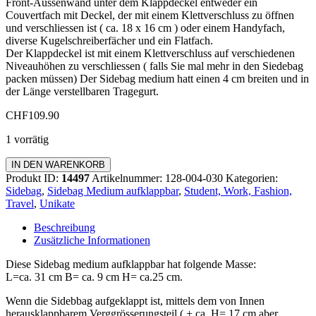
Front-Aussenwand unter dem Klappdeckel entweder ein
Couvertfach mit Deckel, der mit einem Klettverschluss zu öffnen
und verschliessen ist ( ca. 18 x 16 cm ) oder einem Handyfach,
diverse Kugelschreiberfächer und ein Flatfach.
Der Klappdeckel ist mit einem Klettverschluss auf verschiedenen
Niveauhöhen zu verschliessen ( falls Sie mal mehr in den Siedebag
packen müssen) Der Sidebag medium hatt einen 4 cm breiten und in
der Länge verstellbaren Tragegurt.
CHF
109.90
1 vorrätig
Sidebag
IN DEN WARENKORB
Medium
Produkt ID:
14497
Artikelnummer:
128-004-030
Kategorien:
aufklappbar
Sidebag
,
Sidebag Medium aufklappbar
,
Student, Work, Fashion,
Menge
Travel
,
Unikate
Beschreibung
Zusätzliche Informationen
Diese Sidebag medium aufklappbar hat folgende Masse:
L=ca. 31 cm B= ca. 9 cm H= ca.25 cm.
Wenn die Sidebbag aufgeklappt ist, mittels dem von Innen
herausklappbarem Verggrösserungsteil ( + ca. H= 17 cm aber