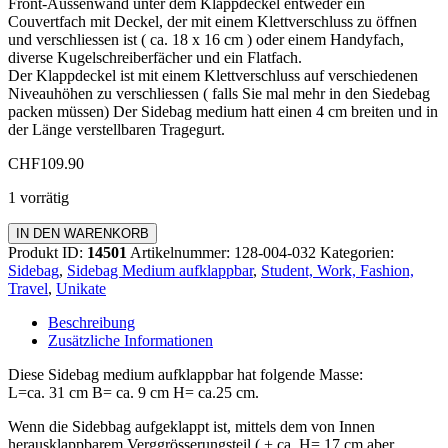
Front-Aussenwand unter dem Klappdeckel entweder ein
Couvertfach mit Deckel, der mit einem Klettverschluss zu öffnen
und verschliessen ist ( ca. 18 x 16 cm ) oder einem Handyfach,
diverse Kugelschreiberfächer und ein Flatfach.
Der Klappdeckel ist mit einem Klettverschluss auf verschiedenen
Niveauhöhen zu verschliessen ( falls Sie mal mehr in den Siedebag
packen müssen) Der Sidebag medium hatt einen 4 cm breiten und in
der Länge verstellbaren Tragegurt.
CHF
109.90
1 vorrätig
Sidebag
IN DEN WARENKORB
Medium
Produkt ID:
14501
Artikelnummer:
128-004-032
Kategorien:
aufklappbar
Sidebag
,
Sidebag Medium aufklappbar
,
Student, Work, Fashion,
Menge
Travel
,
Unikate
Beschreibung
Zusätzliche Informationen
Diese Sidebag medium aufklappbar hat folgende Masse:
L=ca. 31 cm B= ca. 9 cm H= ca.25 cm.
Wenn die Sidebbag aufgeklappt ist, mittels dem von Innen
herausklappbarem Verggrösserungsteil ( + ca. H= 17 cm aber