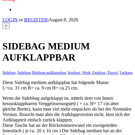
LOGIN
or
REGISTER
|
August 8, 2026
+
SIDEBAG MEDIUM
AUFKLAPPBAR
Sidebag
,
Sidebag Medium aufklappbar
,
Student, Work, Fashion, Travel
,
Unikate
Diese Sidebag medium aufklappbar hat folgende Masse:
L=ca. 31 cm B= ca. 9 cm H= ca.25 cm.
Wenn die Sidebbag aufgeklappt ist, mittels dem von Innen
herausklappbarem Verggrösserungsteil ( + ca. H= 17 cm aber
gleiche Breite), kann man viel mehr einpacken als bei der Normalen
Version. Braucht man aber die Aufklappversion nicht, lässt sich der
Aufklappteil einfach zurück klappen.
Diese Tasche hat an der Rückeninnenwand ein zweigeteiltes
Innenfach ( je ca. 20 x 16 cm ) Die Sidebag medium hat an der