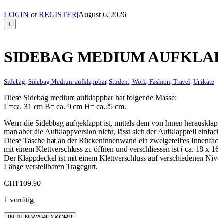
LOGIN
or
REGISTER
|
August 6, 2026
+
SIDEBAG MEDIUM AUFKLA
Sidebag
,
Sidebag Medium aufklappbar
,
Student, Work, Fashion, Travel
,
Unikate
Diese Sidebag medium aufklappbar hat folgende Masse:
L=ca. 31 cm B= ca. 9 cm H= ca.25 cm.
Wenn die Sidebbag aufgeklappt ist, mittels dem von Innen herausklap
man aber die Aufklappversion nicht, lässt sich der Aufklappteil einfa
Diese Tasche hat an der Rückeninnenwand ein zweigeteiltes Innenfac
mit einem Klettverschluss zu öffnen und verschliessen ist ( ca. 18 x 
Der Klappdeckel ist mit einem Klettverschluss auf verschiedenen Niv
Länge verstellbaren Tragegurt.
CHF
109.90
1 vorrätig
Sidebag
IN DEN WARENKORB