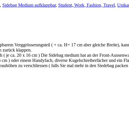
,
Sidebag Medium aufklappbar
,
Student, Work, Fashion, Travel
,
Unika
pbarem Verggrösserungsteil ( + ca. H= 17 cm aber gleiche Breite), kan
ch zurück klappen.
h ( je ca. 20 x 16 cm ) Die Sidebag medium hat an der Front-Aussenw
16 cm ) oder einem Handyfach, diverse Kugelschreiberfächer und ein Fla
eauhöhen zu verschliessen ( falls Sie mal mehr in den Siedebag packe