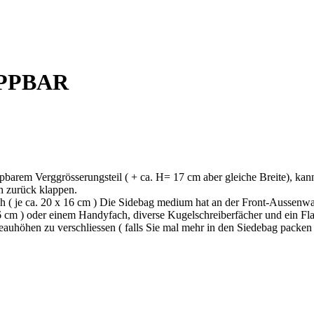
PPBAR
pbarem Verggrösserungsteil ( + ca. H= 17 cm aber gleiche Breite), kan
ch zurück klappen.
h ( je ca. 20 x 16 cm ) Die Sidebag medium hat an der Front-Aussenw
16 cm ) oder einem Handyfach, diverse Kugelschreiberfächer und ein Fla
eauhöhen zu verschliessen ( falls Sie mal mehr in den Siedebag packe