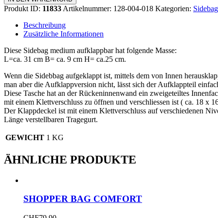
Medium
Produkt ID:
11833
Artikelnummer:
128-004-018
Kategorien:
Sidebag
aufklappbar
Menge
Beschreibung
Zusätzliche Informationen
Diese Sidebag medium aufklappbar hat folgende Masse:
L=ca. 31 cm B= ca. 9 cm H= ca.25 cm.
Wenn die Sidebbag aufgeklappt ist, mittels dem von Innen herausklap
man aber die Aufklappversion nicht, lässt sich der Aufklappteil einfa
Diese Tasche hat an der Rückeninnenwand ein zweigeteiltes Innenfac
mit einem Klettverschluss zu öffnen und verschliessen ist ( ca. 18 x 
Der Klappdeckel ist mit einem Klettverschluss auf verschiedenen Niv
Länge verstellbaren Tragegurt.
GEWICHT
1 KG
ÄHNLICHE PRODUKTE
SHOPPER BAG COMFORT
CHF
79.90