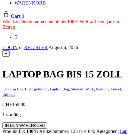
WARENKORB
Cart
0
Wir akzeptieren momentan 50 bis 100% WIR auf den ganzen
Betrag
LOGIN
or
REGISTER
|
August 6, 2026
+
LAPTOP BAG BIS 15 ZOLL
Lap Top Bag 15,4" gefüttert
,
Laptop Bag
,
Student, Work, Fashion, Travel
,
Unikate
CHF
169.90
1 vorrätig
Laptop
IN DEN WARENKORB
Bag
Produkt ID:
13041
Artikelnummer:
128-014-040
Kategorien:
Lap