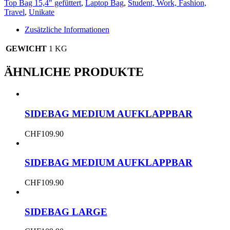
bis
Top Bag 15,4" gefüttert
,
Laptop Bag
,
Student, Work, Fashion,
15
Travel
,
Unikate
Zoll
Menge
Zusätzliche Informationen
GEWICHT
1 KG
ÄHNLICHE PRODUKTE
SIDEBAG MEDIUM AUFKLAPPBAR
CHF
109.90
SIDEBAG MEDIUM AUFKLAPPBAR
CHF
109.90
SIDEBAG LARGE