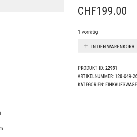
CHF
199.00
1 vorrätig
IN DEN WARENKORB
PRODUKT ID:
22931
ARTIKELNUMMER:
128-049-2
KATEGORIEN:
EINKAUFSWÄGE
n
cm