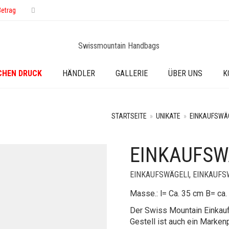
Betrag
CHEN DRUCK
HÄNDLER
GALLERIE
ÜBER UNS
K
STARTSEITE
»
UNIKATE
»
EINKAUFSWÄ
EINKAUFSW
EINKAUFSWÄGELI
,
EINKAUFS
Masse.: l= Ca. 35 cm B= ca
Der Swiss Mountain Einkau
Gestell ist auch ein Marken