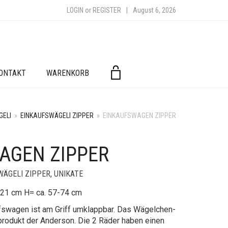
LOGIN
or
REGISTER
|
August 6, 2026
ONTAKT
WARENKORB
GELI
»
EINKAUFSWÄGELI ZIPPER
»
EINKAUFSWAGEN ZIPPER
AGEN ZIPPER
WÄGELI ZIPPER
,
UNIKATE
. 21 cm H= ca. 57-74 cm
fswagen ist am Griff umklappbar. Das Wägelchen-
produkt der Anderson. Die 2 Räder haben einen