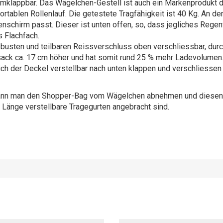
mklappbar. Das Wägelchen-Gestell ist auch ein Markenprodukt d
tablen Rollenlauf. Die getestete Tragfähigkeit ist 40 Kg. An de
enschirm passt. Dieser ist unten offen, so, dass jegliches Reg
 Flachfach.
obusten und teilbaren Reissverschluss oben verschliessbar, du
sack ca. 17 cm höher und hat somit rund 25 % mehr Ladevolumen. 
ch der Deckel verstellbar nach unten klappen und verschliessen 
kann man den Shopper-Bag vom Wägelchen abnehmen und diesen
 Länge verstellbare Tragegurten angebracht sind.