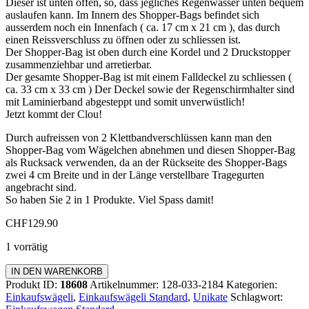
Dieser ist unten offen, so, dass jegliches Regenwasser unten bequem
auslaufen kann. Im Innern des Shopper-Bags befindet sich
ausserdem noch ein Innenfach ( ca. 17 cm x 21 cm ), das durch
einen Reissverschluss zu öffnen oder zu schliessen ist.
Der Shopper-Bag ist oben durch eine Kordel und 2 Druckstopper
zusammenziehbar und arretierbar.
Der gesamte Shopper-Bag ist mit einem Falldeckel zu schliessen (
ca. 33 cm x 33 cm ) Der Deckel sowie der Regenschirmhalter sind
mit Laminierband abgesteppt und somit unverwüstlich!
Jetzt kommt der Clou!
Durch aufreissen von 2 Klettbandverschlüssen kann man den
Shopper-Bag vom Wägelchen abnehmen und diesen Shopper-Bag
als Rucksack verwenden, da an der Rückseite des Shopper-Bags
zwei 4 cm Breite und in der Länge verstellbare Tragegurten
angebracht sind.
So haben Sie 2 in 1 Produkte. Viel Spass damit!
CHF
129.90
1 vorrätig
Einkaufswagen
IN DEN WARENKORB
Standard
Produkt ID:
18608
Artikelnummer:
128-033-2184
Kategorien:
Menge
Einkaufswägeli
,
Einkaufswägeli Standard
,
Unikate
Schlagwort: