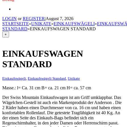
LOGIN
or
REGISTER
|
August 7, 2026
STARTSEITE
»
UNIKATE
»
EINKAUFSWÄGELI
»
EINKAUFSWÄ
STANDARD
»
EINKAUFSWAGEN STANDARD
+
EINKAUFSWAGEN
STANDARD
Einkaufswägeli
,
Einkaufswägeli Standard
,
Unikate
Masse.: l= Ca. 31 cm B= ca. 21 cm H= ca. 57 cm
Der Swiss Mountain Einkaufswagen ist am Griff umklappbar. Das
Wägelchen-Gestell ist auch ein Markenprodukt der Anderson . Die
2 Räder haben einen Durchmesser von ca. 16 cm und haben einen
konfortablen Rollenlauf. Die getestete Tragfähigkeit ist 40 Kg. An
der einen Seite des Einkaufs-Bags befindet sich ein
Regenschirmhalter, in den jeder Damen oder Herrenschirm passt.