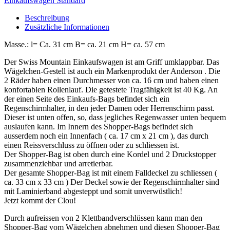
Einkaufswagen Standard
Beschreibung
Zusätzliche Informationen
Masse.: l= Ca. 31 cm B= ca. 21 cm H= ca. 57 cm
Der Swiss Mountain Einkaufswagen ist am Griff umklappbar. Das
Wägelchen-Gestell ist auch ein Markenprodukt der Anderson . Die
2 Räder haben einen Durchmesser von ca. 16 cm und haben einen
konfortablen Rollenlauf. Die getestete Tragfähigkeit ist 40 Kg. An
der einen Seite des Einkaufs-Bags befindet sich ein
Regenschirmhalter, in den jeder Damen oder Herrenschirm passt.
Dieser ist unten offen, so, dass jegliches Regenwasser unten bequem
auslaufen kann. Im Innern des Shopper-Bags befindet sich
ausserdem noch ein Innenfach ( ca. 17 cm x 21 cm ), das durch
einen Reissverschluss zu öffnen oder zu schliessen ist.
Der Shopper-Bag ist oben durch eine Kordel und 2 Druckstopper
zusammenziehbar und arretierbar.
Der gesamte Shopper-Bag ist mit einem Falldeckel zu schliessen (
ca. 33 cm x 33 cm ) Der Deckel sowie der Regenschirmhalter sind
mit Laminierband abgesteppt und somit unverwüstlich!
Jetzt kommt der Clou!
Durch aufreissen von 2 Klettbandverschlüssen kann man den
Shopper-Bag vom Wägelchen abnehmen und diesen Shopper-Bag