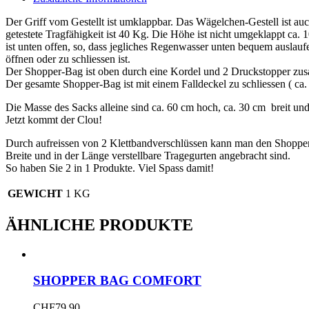
Der Griff vom Gestellt ist umklappbar. Das Wägelchen-Gestell ist a
getestete Tragfähigkeit ist 40 Kg. Die Höhe ist nicht umgeklappt ca.
ist unten offen, so, dass jegliches Regenwasser unten bequem auslau
öffnen oder zu schliessen ist.
Der Shopper-Bag ist oben durch eine Kordel und 2 Druckstopper zus
Der gesamte Shopper-Bag ist mit einem Falldeckel zu schliessen ( c
Die Masse des Sacks alleine sind ca. 60 cm hoch, ca. 30 cm breit und 
Jetzt kommt der Clou!
Durch aufreissen von 2 Klettbandverschlüssen kann man den Shopp
Breite und in der Länge verstellbare Tragegurten angebracht sind.
So haben Sie 2 in 1 Produkte. Viel Spass damit!
GEWICHT
1 KG
ÄHNLICHE PRODUKTE
SHOPPER BAG COMFORT
CHF
79.90