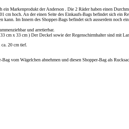
uch ein Markenprodukt der Anderson . Die 2 Räder haben einen Durchme
 101 cm hoch. An der einen Seite des Einkaufs-Bags befindet sich ein R
fen kann. Im Innern des Shopper-Bags befindet sich ausserdem noch ein 
ammenziehbar und arretierbar.
a. 33 cm x 33 cm ) Der Deckel sowie der Regenschirmhalter sind mit La
ca. 20 cm tief.
er-Bag vom Wägelchen abnehmen und diesen Shopper-Bag als Rucksac