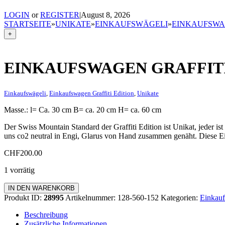
LOGIN
or
REGISTER
|
August 8, 2026
STARTSEITE
»
UNIKATE
»
EINKAUFSWÄGELI
»
EINKAUFSWAG
+
EINKAUFSWAGEN GRAFFITI
Einkaufswägeli
,
Einkaufswagen Graffiti Edition
,
Unikate
Masse.: l= Ca. 30 cm B= ca. 20 cm H= ca. 60 cm
Der Swiss Mountain Standard der Graffiti Edition ist Unikat, jeder is
uns co2 neutral in Engi, Glarus von Hand zusammen genäht. Diese Ei
CHF
200.00
1 vorrätig
Einkaufswagen
IN DEN WARENKORB
Graffiti
Produkt ID:
28995
Artikelnummer:
128-560-152
Kategorien:
Einkauf
Edition
Standard
Beschreibung
Menge
Zusätzliche Informationen