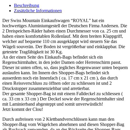
Beschreibung
Zusätzliche Informationen
Der Swiss Mountain Einkaufswagen “ROYAL” hat ein
hochwertiges Aluminiumgestell der Deutschen Firma Andersen. Die
2 Dreispeichen-Räder haben einen Durchmesser von ca. 25 cm und
haben einen komfortablen Rollenlauf. Mit dem breiten Klappgriff,
welcher auf bequeme 110 cm ausgeklappt wird steuern Sie das
Wägeli souverän. Der Boden ist vergrößerbar und einklappbar. Die
getestete Tragfähigkeit ist 30 Kg.
An der einen Seite des Einkaufs-Bags befindet sich ein
Regenschirmhalter, in den jeder Damen oder Herrenschirm passt.
Dieser ist unten offen, so, dass jegliches Regenwasser unten bequem
auslaufen kann. Im Innern des Shopper-Bags befindet sich
ausserdem noch ein Innenfach ( ca. 17 cm x 21 cm ), das durch
einen Reissverschluss zu öffnen oder zu schliessen ist und 2
Druckstopper zusammenziehbar und arretierbar.
Der gesamte Shopper-Bag ist mit einem Falldeckel zu schliessen (
ca. 33 cm x 33 cm ) Der Deckel sowie der Regenschirmhalter sind
mit Laminierband abgesteppt und somit unverwüstlich!
Jetzt kommt der Clou!
Durch aufreissen von 2 Klettbandverschlüssen kann man den
Shopper-Bag vom Wägelchen abnehmen und diesen Shopper-Bag
als Rucksack verwenden, da an der Rückseite des Shopper-Bags