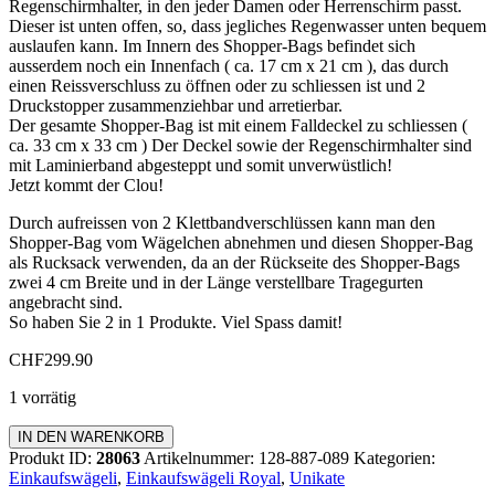
Regenschirmhalter, in den jeder Damen oder Herrenschirm passt.
Dieser ist unten offen, so, dass jegliches Regenwasser unten bequem
auslaufen kann. Im Innern des Shopper-Bags befindet sich
ausserdem noch ein Innenfach ( ca. 17 cm x 21 cm ), das durch
einen Reissverschluss zu öffnen oder zu schliessen ist und 2
Druckstopper zusammenziehbar und arretierbar.
Der gesamte Shopper-Bag ist mit einem Falldeckel zu schliessen (
ca. 33 cm x 33 cm ) Der Deckel sowie der Regenschirmhalter sind
mit Laminierband abgesteppt und somit unverwüstlich!
Jetzt kommt der Clou!
Durch aufreissen von 2 Klettbandverschlüssen kann man den
Shopper-Bag vom Wägelchen abnehmen und diesen Shopper-Bag
als Rucksack verwenden, da an der Rückseite des Shopper-Bags
zwei 4 cm Breite und in der Länge verstellbare Tragegurten
angebracht sind.
So haben Sie 2 in 1 Produkte. Viel Spass damit!
CHF
299.90
1 vorrätig
Einkaufswägeli
IN DEN WARENKORB
"ROYAL"
Produkt ID:
28063
Artikelnummer:
128-887-089
Kategorien:
Menge
Einkaufswägeli
,
Einkaufswägeli Royal
,
Unikate