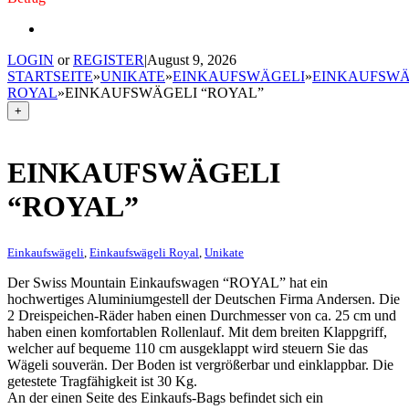
LOGIN
or
REGISTER
|
August 9, 2026
STARTSEITE
»
UNIKATE
»
EINKAUFSWÄGELI
»
EINKAUFSWÄ
ROYAL
»
EINKAUFSWÄGELI “ROYAL”
+
EINKAUFSWÄGELI
“ROYAL”
Einkaufswägeli
,
Einkaufswägeli Royal
,
Unikate
Der Swiss Mountain Einkaufswagen “ROYAL” hat ein
hochwertiges Aluminiumgestell der Deutschen Firma Andersen. Die
2 Dreispeichen-Räder haben einen Durchmesser von ca. 25 cm und
haben einen komfortablen Rollenlauf. Mit dem breiten Klappgriff,
welcher auf bequeme 110 cm ausgeklappt wird steuern Sie das
Wägeli souverän. Der Boden ist vergrößerbar und einklappbar. Die
getestete Tragfähigkeit ist 30 Kg.
An der einen Seite des Einkaufs-Bags befindet sich ein