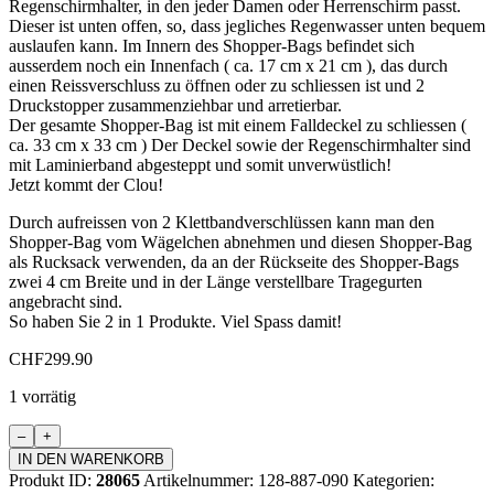
Regenschirmhalter, in den jeder Damen oder Herrenschirm passt.
Dieser ist unten offen, so, dass jegliches Regenwasser unten bequem
auslaufen kann. Im Innern des Shopper-Bags befindet sich
ausserdem noch ein Innenfach ( ca. 17 cm x 21 cm ), das durch
einen Reissverschluss zu öffnen oder zu schliessen ist und 2
Druckstopper zusammenziehbar und arretierbar.
Der gesamte Shopper-Bag ist mit einem Falldeckel zu schliessen (
ca. 33 cm x 33 cm ) Der Deckel sowie der Regenschirmhalter sind
mit Laminierband abgesteppt und somit unverwüstlich!
Jetzt kommt der Clou!
Durch aufreissen von 2 Klettbandverschlüssen kann man den
Shopper-Bag vom Wägelchen abnehmen und diesen Shopper-Bag
als Rucksack verwenden, da an der Rückseite des Shopper-Bags
zwei 4 cm Breite und in der Länge verstellbare Tragegurten
angebracht sind.
So haben Sie 2 in 1 Produkte. Viel Spass damit!
CHF
299.90
1 vorrätig
Einkaufswägeli
"ROYAL"
IN DEN WARENKORB
Menge
Produkt ID:
28065
Artikelnummer:
128-887-090
Kategorien: