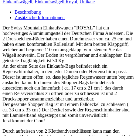
Einkaufswägeli
,
Einkaufswägeli Royal
,
Unikate
Beschreibung
Zusätzliche Informationen
Der Swiss Mountain Einkaufswagen “ROYAL” hat ein
hochwertiges Aluminiumgestell der Deutschen Firma Andersen. Die
2 Dreispeichen-Räder haben einen Durchmesser von ca. 25 cm und
haben einen komfortablen Rollenlauf. Mit dem breiten Klappgriff,
welcher auf bequeme 110 cm ausgeklappt wird steuern Sie das
Wägeli souverän. Der Boden ist vergrößerbar und einklappbar. Die
getestete Tragfähigkeit ist 30 Kg.
An der einen Seite des Einkaufs-Bags befindet sich ein
Regenschirmhalter, in den jeder Damen oder Herrenschirm passt.
Dieser ist unten offen, so, dass jegliches Regenwasser unten bequem
auslaufen kann. Im Innern des Shopper-Bags befindet sich
ausserdem noch ein Innenfach ( ca. 17 cm x 21 cm ), das durch
einen Reissverschluss zu öffnen oder zu schliessen ist und 2
Druckstopper zusammenziehbar und arretierbar.
Der gesamte Shopper-Bag ist mit einem Falldeckel zu schliessen (
ca. 33 cm x 33 cm ) Der Deckel sowie der Regenschirmhalter sind
mit Laminierband abgesteppt und somit unverwüstlich!
Jetzt kommt der Clou!
Durch aufreissen von 2 Klettbandverschlüssen kann man den