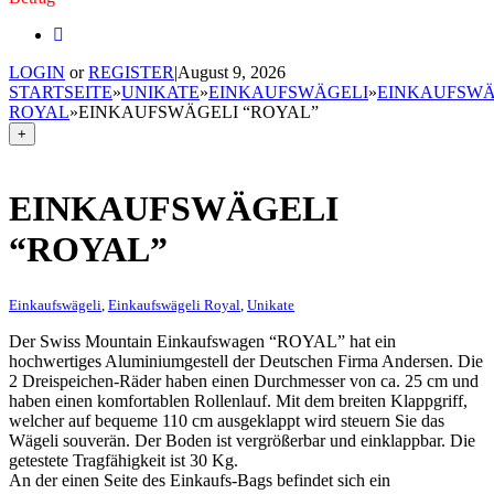
LOGIN
or
REGISTER
|
August 9, 2026
STARTSEITE
»
UNIKATE
»
EINKAUFSWÄGELI
»
EINKAUFSWÄ
ROYAL
»
EINKAUFSWÄGELI “ROYAL”
+
EINKAUFSWÄGELI
“ROYAL”
Einkaufswägeli
,
Einkaufswägeli Royal
,
Unikate
Der Swiss Mountain Einkaufswagen “ROYAL” hat ein
hochwertiges Aluminiumgestell der Deutschen Firma Andersen. Die
2 Dreispeichen-Räder haben einen Durchmesser von ca. 25 cm und
haben einen komfortablen Rollenlauf. Mit dem breiten Klappgriff,
welcher auf bequeme 110 cm ausgeklappt wird steuern Sie das
Wägeli souverän. Der Boden ist vergrößerbar und einklappbar. Die
getestete Tragfähigkeit ist 30 Kg.
An der einen Seite des Einkaufs-Bags befindet sich ein