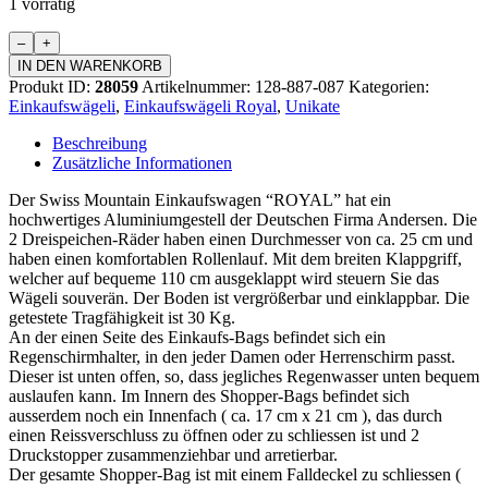
1 vorrätig
Einkaufswägeli
"ROYAL"
IN DEN WARENKORB
Menge
Produkt ID:
28059
Artikelnummer:
128-887-087
Kategorien:
Einkaufswägeli
,
Einkaufswägeli Royal
,
Unikate
Beschreibung
Zusätzliche Informationen
Der Swiss Mountain Einkaufswagen “ROYAL” hat ein
hochwertiges Aluminiumgestell der Deutschen Firma Andersen. Die
2 Dreispeichen-Räder haben einen Durchmesser von ca. 25 cm und
haben einen komfortablen Rollenlauf. Mit dem breiten Klappgriff,
welcher auf bequeme 110 cm ausgeklappt wird steuern Sie das
Wägeli souverän. Der Boden ist vergrößerbar und einklappbar. Die
getestete Tragfähigkeit ist 30 Kg.
An der einen Seite des Einkaufs-Bags befindet sich ein
Regenschirmhalter, in den jeder Damen oder Herrenschirm passt.
Dieser ist unten offen, so, dass jegliches Regenwasser unten bequem
auslaufen kann. Im Innern des Shopper-Bags befindet sich
ausserdem noch ein Innenfach ( ca. 17 cm x 21 cm ), das durch
einen Reissverschluss zu öffnen oder zu schliessen ist und 2
Druckstopper zusammenziehbar und arretierbar.
Der gesamte Shopper-Bag ist mit einem Falldeckel zu schliessen (