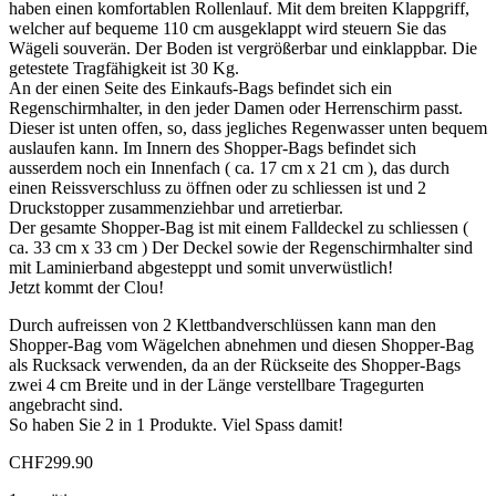
haben einen komfortablen Rollenlauf. Mit dem breiten Klappgriff,
welcher auf bequeme 110 cm ausgeklappt wird steuern Sie das
Wägeli souverän. Der Boden ist vergrößerbar und einklappbar. Die
getestete Tragfähigkeit ist 30 Kg.
An der einen Seite des Einkaufs-Bags befindet sich ein
Regenschirmhalter, in den jeder Damen oder Herrenschirm passt.
Dieser ist unten offen, so, dass jegliches Regenwasser unten bequem
auslaufen kann. Im Innern des Shopper-Bags befindet sich
ausserdem noch ein Innenfach ( ca. 17 cm x 21 cm ), das durch
einen Reissverschluss zu öffnen oder zu schliessen ist und 2
Druckstopper zusammenziehbar und arretierbar.
Der gesamte Shopper-Bag ist mit einem Falldeckel zu schliessen (
ca. 33 cm x 33 cm ) Der Deckel sowie der Regenschirmhalter sind
mit Laminierband abgesteppt und somit unverwüstlich!
Jetzt kommt der Clou!
Durch aufreissen von 2 Klettbandverschlüssen kann man den
Shopper-Bag vom Wägelchen abnehmen und diesen Shopper-Bag
als Rucksack verwenden, da an der Rückseite des Shopper-Bags
zwei 4 cm Breite und in der Länge verstellbare Tragegurten
angebracht sind.
So haben Sie 2 in 1 Produkte. Viel Spass damit!
CHF
299.90