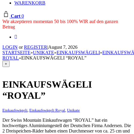
WARENKORB
Cart
0
Wir akzeptieren momentan 50 bis 100% WIR auf den ganzen
Betrag
LOGIN
or
REGISTER
|
August 7, 2026
STARTSEITE
»
UNIKATE
»
EINKAUFSWÄGELI
»
EINKAUFSWÄ
ROYAL
»
EINKAUFSWÄGELI “ROYAL”
+
EINKAUFSWÄGELI
“ROYAL”
Einkaufswägeli
,
Einkaufswägeli Royal
,
Unikate
Der Swiss Mountain Einkaufswagen “ROYAL” hat ein
hochwertiges Aluminiumgestell der Deutschen Firma Andersen. Die
2 Dreispeichen-Räder haben einen Durchmesser von ca. 25 cm und