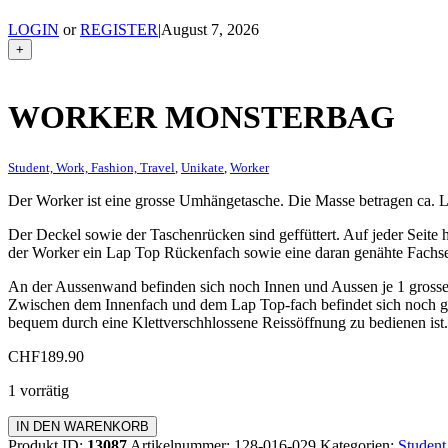
LOGIN
or
REGISTER
|
August 7, 2026
+
WORKER MONSTERBAG
Student, Work, Fashion, Travel
,
Unikate
,
Worker
Der Worker ist eine grosse Umhängetasche. Die Masse betragen ca
Der Deckel sowie der Taschenrücken sind geffüttert. Auf jeder Seite h
der Worker ein Lap Top Rückenfach sowie eine daran genähte Fachseit
An der Aussenwand befinden sich noch Innen und Aussen je 1 grosses 
Zwischen dem Innenfach und dem Lap Top-fach befindet sich noch gen
bequem durch eine Klettverschhlossene Reissöffnung zu bedienen ist. 
CHF
189.90
1 vorrätig
Worker
IN DEN WARENKORB
Monsterbag
Produkt ID:
13087
Artikelnummer:
128-016-029
Kategorien:
Student