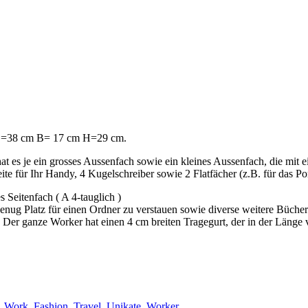
. L=38 cm B= 17 cm H=29 cm.
at es je ein grosses Aussenfach sowie ein kleines Aussenfach, die mit 
e für Ihr Handy, 4 Kugelschreiber sowie 2 Flatfächer (z.B. für das Po
Seitenfach ( A 4-tauglich )
ug Platz für einen Ordner zu verstauen sowie diverse weitere Bücher
Der ganze Worker hat einen 4 cm breiten Tragegurt, der in der Länge ver
, Work, Fashion, Travel
,
Unikate
,
Worker