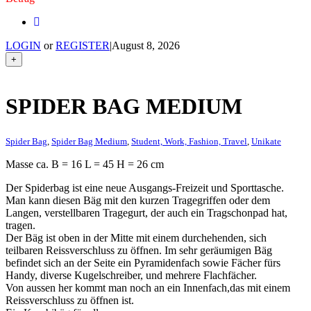
LOGIN
or
REGISTER
|
August 8, 2026
+
SPIDER BAG MEDIUM
Spider Bag
,
Spider Bag Medium
,
Student, Work, Fashion, Travel
,
Unikate
Masse ca. B = 16 L = 45 H = 26 cm
Der Spiderbag ist eine neue Ausgangs-Freizeit und Sporttasche.
Man kann diesen Bäg mit den kurzen Tragegriffen oder dem
Langen, verstellbaren Tragegurt, der auch ein Tragschonpad hat,
tragen.
Der Bäg ist oben in der Mitte mit einem durchehenden, sich
teilbaren Reissverschluss zu öffnen. Im sehr geräumigen Bäg
befindet sich an der Seite ein Pyramidenfach sowie Fächer fürs
Handy, diverse Kugelschreiber, und mehrere Flachfächer.
Von aussen her kommt man noch an ein Innenfach,das mit einem
Reissverschluss zu öffnen ist.