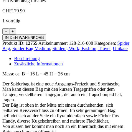
Ein Kombibäg für alles.
CHF
179.90
1 vorrätig
Spider
Bag
IN DEN WARENKORB
Medium
Produkt ID:
12755
Artikelnummer:
128-216-008
Kategorien:
Spider
Menge
Bag
,
Spider Bag Medium
,
Student, Work, Fashion, Travel
,
Unikate
Beschreibung
Zusätzliche Informationen
Masse ca. B = 16 L = 45 H = 26 cm
Der Spiderbag ist eine neue Ausgangs-Freizeit und Sporttasche.
Man kann diesen Bäg mit den kurzen Tragegriffen oder dem
Langen, verstellbaren Tragegurt, der auch ein Tragschonpad hat,
tragen.
Der Bäg ist oben in der Mitte mit einem durchehenden, sich
teilbaren Reissverschluss zu öffnen. Im sehr geräumigen Bäg
befindet sich an der Seite ein Pyramidenfach sowie Fächer fürs
Handy, diverse Kugelschreiber, und mehrere Flachfächer.
Von aussen her kommt man noch an ein Innenfach,das mit einem
Reissverschluss zu öffnen ist.