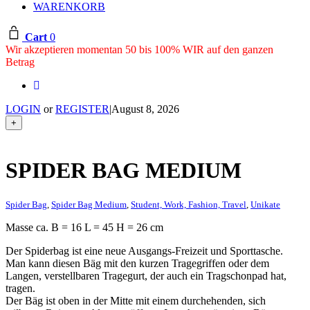
WARENKORB
Cart
0
Wir akzeptieren momentan 50 bis 100% WIR auf den ganzen
Betrag
LOGIN
or
REGISTER
|
August 8, 2026
+
SPIDER BAG MEDIUM
Spider Bag
,
Spider Bag Medium
,
Student, Work, Fashion, Travel
,
Unikate
Masse ca. B = 16 L = 45 H = 26 cm
Der Spiderbag ist eine neue Ausgangs-Freizeit und Sporttasche.
Man kann diesen Bäg mit den kurzen Tragegriffen oder dem
Langen, verstellbaren Tragegurt, der auch ein Tragschonpad hat,
tragen.
Der Bäg ist oben in der Mitte mit einem durchehenden, sich