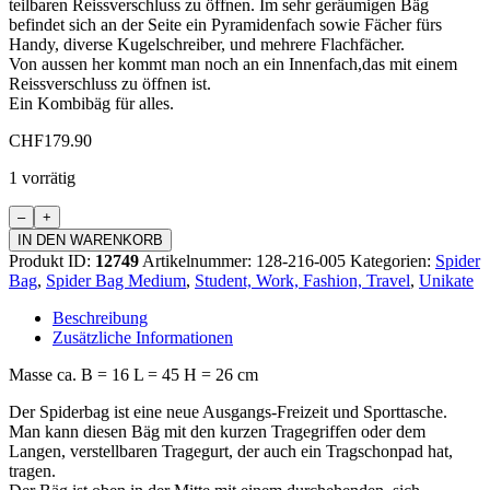
teilbaren Reissverschluss zu öffnen. Im sehr geräumigen Bäg
befindet sich an der Seite ein Pyramidenfach sowie Fächer fürs
Handy, diverse Kugelschreiber, und mehrere Flachfächer.
Von aussen her kommt man noch an ein Innenfach,das mit einem
Reissverschluss zu öffnen ist.
Ein Kombibäg für alles.
CHF
179.90
1 vorrätig
Spider
Bag
IN DEN WARENKORB
Medium
Produkt ID:
12749
Artikelnummer:
128-216-005
Kategorien:
Spider
Menge
Bag
,
Spider Bag Medium
,
Student, Work, Fashion, Travel
,
Unikate
Beschreibung
Zusätzliche Informationen
Masse ca. B = 16 L = 45 H = 26 cm
Der Spiderbag ist eine neue Ausgangs-Freizeit und Sporttasche.
Man kann diesen Bäg mit den kurzen Tragegriffen oder dem
Langen, verstellbaren Tragegurt, der auch ein Tragschonpad hat,
tragen.