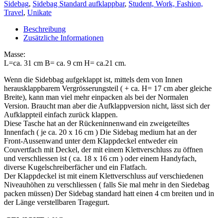
Menge
Sidebag
,
Sidebag Standard aufklappbar
,
Student, Work, Fashion,
Travel
,
Unikate
Beschreibung
Zusätzliche Informationen
Masse:
L=ca. 31 cm B= ca. 9 cm H= ca.21 cm.
Wenn die Sidebbag aufgeklappt ist, mittels dem von Innen
herausklappbarem Vergrösserungsteil ( + ca. H= 17 cm aber gleiche
Breite), kann man viel mehr einpacken als bei der Normalen
Version. Braucht man aber die Aufklappversion nicht, lässt sich der
Aufklappteil einfach zurück klappen.
Diese Tasche hat an der Rückeninnenwand ein zweigeteiltes
Innenfach ( je ca. 20 x 16 cm ) Die Sidebag medium hat an der
Front-Aussenwand unter dem Klappdeckel entweder ein
Couvertfach mit Deckel, der mit einem Klettverschluss zu öffnen
und verschliessen ist ( ca. 18 x 16 cm ) oder einem Handyfach,
diverse Kugelschreiberfächer und ein Flatfach.
Der Klappdeckel ist mit einem Klettverschluss auf verschiedenen
Niveauhöhen zu verschliessen ( falls Sie mal mehr in den Siedebag
packen müssen) Der Sidebag standard hatt einen 4 cm breiten und in
der Länge verstellbaren Tragegurt.