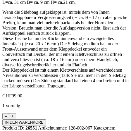
L=ca. 31 cm B= ca. 9 cm H= ca.21 cm.
Wenn die Sidebbag aufgeklappt ist, mittels dem von Innen
herausklappbarem Vergrösserungsteil ( + ca. H= 17 cm aber gleiche
Breite), kann man viel mehr einpacken als bei der Normalen
Version. Braucht man aber die Aufklappversion nicht, lässt sich der
Aufklappteil einfach zurück klappen.
Diese Tasche hat an der Rückeninnenwand ein zweigeteiltes
Innenfach ( je ca. 20 x 16 cm ) Die Sidebag medium hat an der
Front-Aussenwand unter dem Klappdeckel entweder ein
Couvertfach mit Deckel, der mit einem Klettverschluss zu öffnen
und verschliessen ist ( ca. 18 x 16 cm ) oder einem Handyfach,
diverse Kugelschreiberfächer und ein Flatfach.
Der Klappdeckel ist mit einem Klettverschluss auf verschiedenen
Niveauhöhen zu verschliessen ( falls Sie mal mehr in den Siedebag
packen müssen) Der Sidebag standard hatt einen 4 cm breiten und in
der Länge verstellbaren Tragegurt.
CHF
99.90
1 vorrätig
Sidebag
Standard
IN DEN WARENKORB
aufklappbar
Produkt ID:
26551
Artikelnummer:
128-002-067
Kategorien: