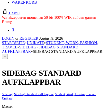
WARENKORB
Cart
0
Wir akzeptieren momentan 50 bis 100% WIR auf den ganzen
Betrag
LOGIN
or
REGISTER
|
August 9, 2026
STARTSEITE
»
UNIKATE
»
STUDENT, WORK, FASHION,
TRAVEL
»
SIDEBAG
»
SIDEBAG STANDARD
AUFKLAPPBAR
»
SIDEBAG STANDARD AUFKLAPPBAR
+
SIDEBAG STANDARD
AUFKLAPPBAR
Sidebag
,
Sidebag Standard aufklappbar
,
Student, Work, Fashion, Travel
,
Unikate
Masse: