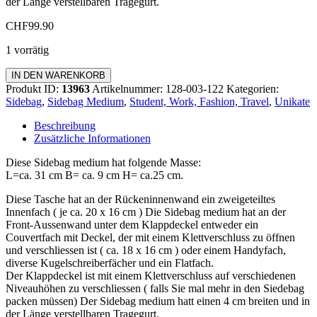
der Länge verstellbaren Tragegurt.
CHF
99.90
1 vorrätig
Sidebag
IN DEN WARENKORB
Medium
Produkt ID:
13963
Artikelnummer:
128-003-122
Kategorien:
Menge
Sidebag
,
Sidebag Medium
,
Student, Work, Fashion, Travel
,
Unikate
Beschreibung
Zusätzliche Informationen
Diese Sidebag medium hat folgende Masse:
L=ca. 31 cm B= ca. 9 cm H= ca.25 cm.
Diese Tasche hat an der Rückeninnenwand ein zweigeteiltes
Innenfach ( je ca. 20 x 16 cm ) Die Sidebag medium hat an der
Front-Aussenwand unter dem Klappdeckel entweder ein
Couvertfach mit Deckel, der mit einem Klettverschluss zu öffnen
und verschliessen ist ( ca. 18 x 16 cm ) oder einem Handyfach,
diverse Kugelschreiberfächer und ein Flatfach.
Der Klappdeckel ist mit einem Klettverschluss auf verschiedenen
Niveauhöhen zu verschliessen ( falls Sie mal mehr in den Siedebag
packen müssen) Der Sidebag medium hatt einen 4 cm breiten und in
der Länge verstellbaren Tragegurt.