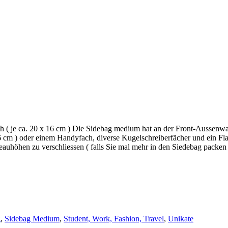
h ( je ca. 20 x 16 cm ) Die Sidebag medium hat an der Front-Aussenw
16 cm ) oder einem Handyfach, diverse Kugelschreiberfächer und ein Fla
eauhöhen zu verschliessen ( falls Sie mal mehr in den Siedebag packe
g
,
Sidebag Medium
,
Student, Work, Fashion, Travel
,
Unikate