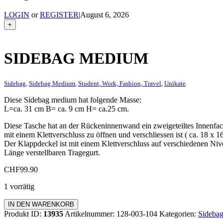
LOGIN
or
REGISTER
|
August 6, 2026
+
SIDEBAG MEDIUM
Sidebag
,
Sidebag Medium
,
Student, Work, Fashion, Travel
,
Unikate
Diese Sidebag medium hat folgende Masse:
L=ca. 31 cm B= ca. 9 cm H= ca.25 cm.
Diese Tasche hat an der Rückeninnenwand ein zweigeteiltes Innenfac
mit einem Klettverschluss zu öffnen und verschliessen ist ( ca. 18 x 
Der Klappdeckel ist mit einem Klettverschluss auf verschiedenen Niv
Länge verstellbaren Tragegurt.
CHF
99.90
1 vorrätig
Sidebag
IN DEN WARENKORB
Medium
Produkt ID:
13935
Artikelnummer:
128-003-104
Kategorien:
Sideba
Menge