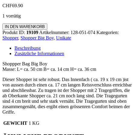
CHF
69.90
1 vorrätig
Shopper
IN DEN WARENKORB
Big
Produkt ID:
19109
Artikelnummer:
128-051-074
Kategorien:
Boy
Shopper
,
Shopper Big Boy
,
Unikate
Menge
Beschreibung
Zusätzliche Informationen
Shoppper Bag Big Boy
Masse: L= ca. 50 cm B= ca. 14 cm H= ca. 36 cm
Dieser Shopper ist sehr robust. Das Innenfach ( ca. 19 x 19 cm )ist
von aussen durch einen ca. 17 cm langen Reissverschluss erreichbar
und abschliessbar. Zu tragen ist der Shopper mit 2 Tragegriffen, die
ab Oberkante Shopper ca. 21 cm noch lang sind. Die Tragegurten
sind 4 cm breit und sehr stark vernäht. Die Tragegurten sind oben
zusammengenäht, dies ergibt einen grössenren Comfort beimen der
Griffe.
GEWICHT
1 KG