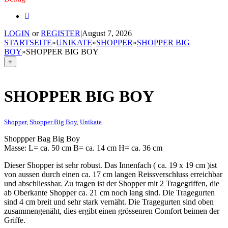
LOGIN
or
REGISTER
|
August 7, 2026
STARTSEITE
»
UNIKATE
»
SHOPPER
»
SHOPPER BIG
BOY
»
SHOPPER BIG BOY
+
SHOPPER BIG BOY
Shopper
,
Shopper Big Boy
,
Unikate
Shoppper Bag Big Boy
Masse: L= ca. 50 cm B= ca. 14 cm H= ca. 36 cm
Dieser Shopper ist sehr robust. Das Innenfach ( ca. 19 x 19 cm )ist
von aussen durch einen ca. 17 cm langen Reissverschluss erreichbar
und abschliessbar. Zu tragen ist der Shopper mit 2 Tragegriffen, die
ab Oberkante Shopper ca. 21 cm noch lang sind. Die Tragegurten
sind 4 cm breit und sehr stark vernäht. Die Tragegurten sind oben
zusammengenäht, dies ergibt einen grössenren Comfort beimen der
Griffe.