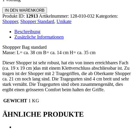
Shopper
IN DEN WARENKORB
Bag
Produkt ID:
12913
Artikelnummer:
128-010-032
Kategorien:
Standard
Shopper
,
Shopper Standard
,
Unikate
Menge
Beschreibung
Zusätzliche Informationen
Shoppper Bag standard
Masse: L= ca. 38 cm B= ca. 14 cm H= ca. 35 cm
Dieser Shopper ist sehr robust, hat ein von innen erreichbares Fach
(ca. 19 x 19 cm )das mit einem Klettverschluss abschliessbar ist. Zu
tragen ist der Shopper mit 2 Tragegriffen, die ab Oberkante Shopper
ca. 21 cm noch lang sind. Die Tragegurten sind 4 cm breit und sehr
stark vernäht. Die Tragegurten sind oben zusammengenäht, dies
ergibt einen grösseren Comfort beim halten der Griffe.
GEWICHT
1 KG
ÄHNLICHE PRODUKTE