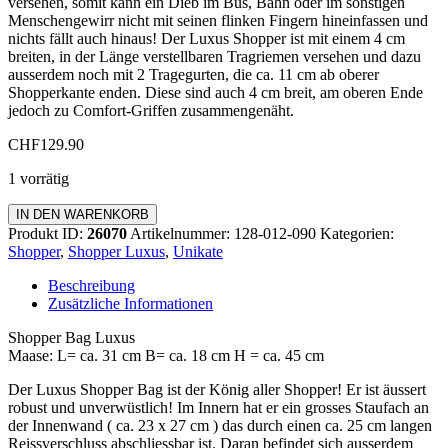
versehen, somit kann ein Dieb im Bus, Bahn oder im sonstigen
Menschengewirr nicht mit seinen flinken Fingern hineinfassen und
nichts fällt auch hinaus! Der Luxus Shopper ist mit einem 4 cm
breiten, in der Länge verstellbaren Tragriemen versehen und dazu
ausserdem noch mit 2 Tragegurten, die ca. 11 cm ab oberer
Shopperkante enden. Diese sind auch 4 cm breit, am oberen Ende
jedoch zu Comfort-Griffen zusammengenäht.
CHF
129.90
1 vorrätig
Shopper
IN DEN WARENKORB
Bag
Produkt ID:
26070
Artikelnummer:
128-012-090
Kategorien:
Luxus
Shopper
,
Shopper Luxus
,
Unikate
Menge
Beschreibung
Zusätzliche Informationen
Shopper Bag Luxus
Maase: L= ca. 31 cm B= ca. 18 cm H = ca. 45 cm
Der Luxus Shopper Bag ist der König aller Shopper! Er ist äussert
robust und unverwüstlich! Im Innern hat er ein grosses Staufach an
der Innenwand ( ca. 23 x 27 cm ) das durch einen ca. 25 cm langen
Reissverschluss abschliessbar ist. Daran befindet sich ausserdem