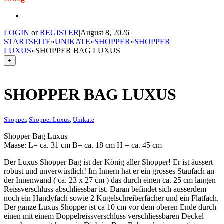
LOGIN
or
REGISTER
|
August 8, 2026
STARTSEITE
»
UNIKATE
»
SHOPPER
»
SHOPPER
LUXUS
»
SHOPPER BAG LUXUS
+
SHOPPER BAG LUXUS
Shopper
,
Shopper Luxus
,
Unikate
Shopper Bag Luxus
Maase: L= ca. 31 cm B= ca. 18 cm H = ca. 45 cm
Der Luxus Shopper Bag ist der König aller Shopper! Er ist äussert
robust und unverwüstlich! Im Innern hat er ein grosses Staufach an
der Innenwand ( ca. 23 x 27 cm ) das durch einen ca. 25 cm langen
Reissverschluss abschliessbar ist. Daran befindet sich ausserdem
noch ein Handyfach sowie 2 Kugelschreiberfächer und ein Flatfach.
Der ganze Luxus Shopper ist ca 10 cm vor dem oberen Ende durch
einen mit einem Doppelreissverschluss verschliessbaren Deckel