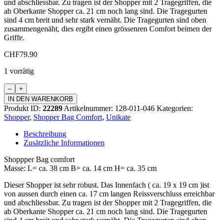
und abschliessbar. Zu tragen ist der Shopper mit 2 Tragegriffen, die
ab Oberkante Shopper ca. 21 cm noch lang sind. Die Tragegurten
sind 4 cm breit und sehr stark vernäht. Die Tragegurten sind oben
zusammengenäht, dies ergibt einen grössenren Comfort beimen der
Griffe.
CHF
79.90
1 vorrätig
Shopper
Bag
IN DEN WARENKORB
Comfort
Produkt ID:
22289
Artikelnummer:
128-011-046
Kategorien:
Menge
Shopper
,
Shopper Bag Comfort
,
Unikate
Beschreibung
Zusätzliche Informationen
Shoppper Bag comfort
Masse: L= ca. 38 cm B= ca. 14 cm H= ca. 35 cm
Dieser Shopper ist sehr robust. Das Innenfach ( ca. 19 x 19 cm )ist
von aussen durch einen ca. 17 cm langen Reissverschluss erreichbar
und abschliessbar. Zu tragen ist der Shopper mit 2 Tragegriffen, die
ab Oberkante Shopper ca. 21 cm noch lang sind. Die Tragegurten