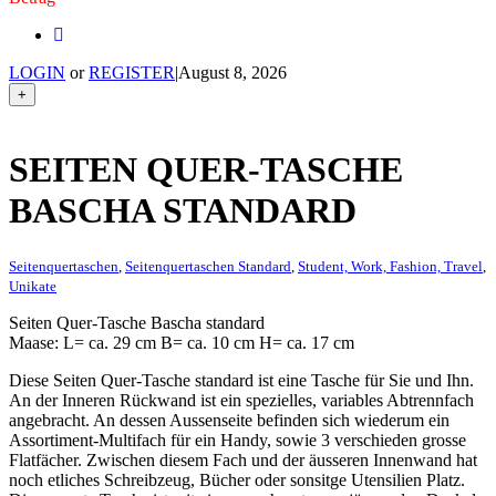
LOGIN
or
REGISTER
|
August 8, 2026
+
SEITEN QUER-TASCHE
BASCHA STANDARD
Seitenquertaschen
,
Seitenquertaschen Standard
,
Student, Work, Fashion, Travel
,
Unikate
Seiten Quer-Tasche Bascha standard
Maase: L= ca. 29 cm B= ca. 10 cm H= ca. 17 cm
Diese Seiten Quer-Tasche standard ist eine Tasche für Sie und Ihn.
An der Inneren Rückwand ist ein spezielles, variables Abtrennfach
angebracht. An dessen Aussenseite befinden sich wiederum ein
Assortiment-Multifach für ein Handy, sowie 3 verschieden grosse
Flatfächer. Zwischen diesem Fach und der äusseren Innenwand hat
noch etliches Schreibzeug, Bücher oder sonsitge Utensilien Platz.