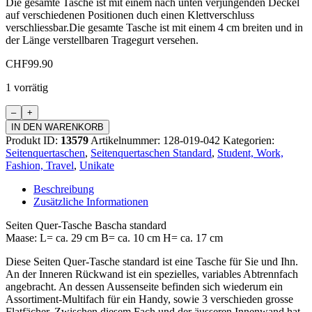
Die gesamte Tasche ist mit einem nach unten verjüngenden Deckel
auf verschiedenen Positionen duch einen Klettverschluss
verschliessbar.Die gesamte Tasche ist mit einem 4 cm breiten und in
der Länge verstellbaren Tragegurt versehen.
CHF
99.90
1 vorrätig
Seiten
Quer-
IN DEN WARENKORB
Tasche
Produkt ID:
13579
Artikelnummer:
128-019-042
Kategorien:
Bascha
Seitenquertaschen
,
Seitenquertaschen Standard
,
Student, Work,
Standard
Fashion, Travel
,
Unikate
Menge
Beschreibung
Zusätzliche Informationen
Seiten Quer-Tasche Bascha standard
Maase: L= ca. 29 cm B= ca. 10 cm H= ca. 17 cm
Diese Seiten Quer-Tasche standard ist eine Tasche für Sie und Ihn.
An der Inneren Rückwand ist ein spezielles, variables Abtrennfach
angebracht. An dessen Aussenseite befinden sich wiederum ein
Assortiment-Multifach für ein Handy, sowie 3 verschieden grosse
Flatfächer. Zwischen diesem Fach und der äusseren Innenwand hat