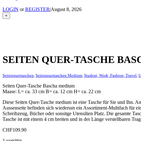
LOGIN
or
REGISTER
|
August 8, 2026
+
SEITEN QUER-TASCHE BA
Seitenquertaschen
,
Seitenquertaschen Medium
,
Student, Work, Fashion, Travel
,
U
Seiten Quer-Tasche Bascha medium
Maase: L= ca. 33 cm B= ca. 12 cm H= ca. 22 cm
Diese Seiten Quer-Tasche medium ist eine Tasche für Sie und Ihn. An
Aussenseite befinden sich wiederum ein Assortiment-Multifach für e
Schreibzeug, Bücher oder sonsitge Utensilien Platz. Die gesamte Tas
Tasche ist mit einem 4 cm breiten und in der Länge verstellbaren Trag
CHF
109.90
1 vorrätig