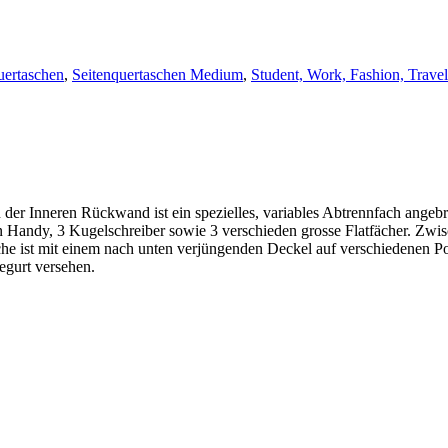
uertaschen
,
Seitenquertaschen Medium
,
Student, Work, Fashion, Travel
 der Inneren Rückwand ist ein spezielles, variables Abtrennfach angeb
in Handy, 3 Kugelschreiber sowie 3 verschieden grosse Flatfächer. Zwi
che ist mit einem nach unten verjüngenden Deckel auf verschiedenen Po
egurt versehen.