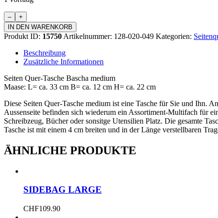
Seiten
Quer-
IN DEN WARENKORB
Tasche
Produkt ID:
15750
Artikelnummer:
128-020-049
Kategorien:
Seitenq
Bascha
Medium
Beschreibung
Menge
Zusätzliche Informationen
Seiten Quer-Tasche Bascha medium
Maase: L= ca. 33 cm B= ca. 12 cm H= ca. 22 cm
Diese Seiten Quer-Tasche medium ist eine Tasche für Sie und Ihn. An
Aussenseite befinden sich wiederum ein Assortiment-Multifach für e
Schreibzeug, Bücher oder sonsitge Utensilien Platz. Die gesamte Tas
Tasche ist mit einem 4 cm breiten und in der Länge verstellbaren Trag
ÄHNLICHE PRODUKTE
SIDEBAG LARGE
CHF
109.90