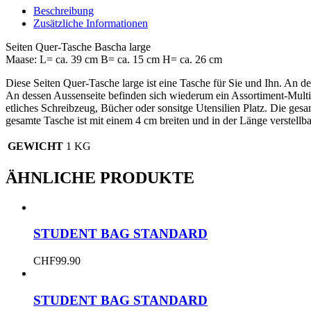
Bascha
Beschreibung
Large
Zusätzliche Informationen
Menge
Seiten Quer-Tasche Bascha large
Maase: L= ca. 39 cm B= ca. 15 cm H= ca. 26 cm
Diese Seiten Quer-Tasche large ist eine Tasche für Sie und Ihn. An d
An dessen Aussenseite befinden sich wiederum ein Assortiment-Multi
etliches Schreibzeug, Bücher oder sonsitge Utensilien Platz. Die ges
gesamte Tasche ist mit einem 4 cm breiten und in der Länge verstellb
GEWICHT
1 KG
ÄHNLICHE PRODUKTE
STUDENT BAG STANDARD
CHF
99.90
STUDENT BAG STANDARD