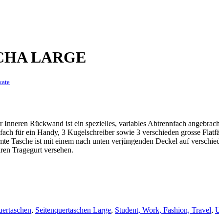
CHA LARGE
kate
er Inneren Rückwand ist ein spezielles, variables Abtrennfach angebra
fach für ein Handy, 3 Kugelschreiber sowie 3 verschieden grosse Flat
amte Tasche ist mit einem nach unten verjüngenden Deckel auf verschie
aren Tragegurt versehen.
uertaschen
,
Seitenquertaschen Large
,
Student, Work, Fashion, Travel
,
U