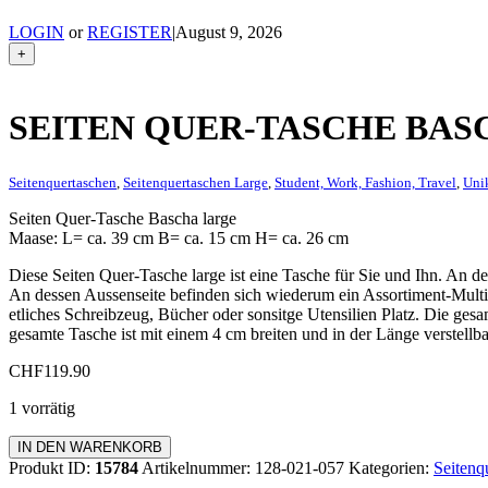
LOGIN
or
REGISTER
|
August 9, 2026
+
SEITEN QUER-TASCHE BAS
Seitenquertaschen
,
Seitenquertaschen Large
,
Student, Work, Fashion, Travel
,
Uni
Seiten Quer-Tasche Bascha large
Maase: L= ca. 39 cm B= ca. 15 cm H= ca. 26 cm
Diese Seiten Quer-Tasche large ist eine Tasche für Sie und Ihn. An d
An dessen Aussenseite befinden sich wiederum ein Assortiment-Multi
etliches Schreibzeug, Bücher oder sonsitge Utensilien Platz. Die ges
gesamte Tasche ist mit einem 4 cm breiten und in der Länge verstellb
CHF
119.90
1 vorrätig
Seiten
IN DEN WARENKORB
Quer-
Produkt ID:
15784
Artikelnummer:
128-021-057
Kategorien:
Seitenq
Tasche