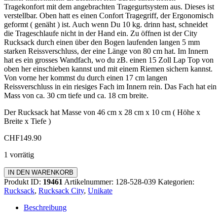
Tragekonfort mit dem angebrachten Tragegurtsystem aus. Dieses ist
verstellbar. Oben hatt es einen Confort Tragegriff, der Ergonomisch
geformt ( genäht ) ist. Auch wenn Du 10 kg. drinn hast, schneidet
die Trageschlaufe nicht in der Hand ein. Zu öffnen ist der City
Rucksack durch einen über den Bogen laufenden langen 5 mm
starken Reissverschluss, der eine Länge von 80 cm hat. Im Innern
hat es ein grosses Wandfach, wo du zB. einen 15 Zoll Lap Top von
oben her einschieben kannst und mit einem Riemen sichern kannst.
Von vorne her kommst du durch einen 17 cm langen
Reissverschluss in ein riesiges Fach im Innern rein. Das Fach hat ein
Mass von ca. 30 cm tiefe und ca. 18 cm breite.
Der Rucksack hat Masse von 46 cm x 28 cm x 10 cm ( Höhe x
Breite x Tiefe )
CHF
149.90
1 vorrätig
Rucksack
IN DEN WARENKORB
City
Produkt ID:
19461
Artikelnummer:
128-528-039
Kategorien:
Menge
Rucksack
,
Rucksack City
,
Unikate
Beschreibung