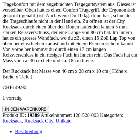
Tragekonfort mit dem angebrachten Tragegurtsystem aus. Dieses ist
verstellbar. Oben hatt es einen Confort Tragegriff, der Ergonomisch
geformt ( genäht ) ist. Auch wenn Du 10 kg. drinn hast, schneidet
die Trageschlaufe nicht in der Hand ein. Zu öffnen ist der City
Rucksack durch einen über den Bogen laufenden langen 5 mm
starken Reissverschluss, der eine Länge von 80 cm hat. Im Innern
hat es ein grosses Wandfach, wo du zB. einen 15 Zoll Lap Top von
oben her einschieben kannst und mit einem Riemen sichern kannst.
Von vorne her kommst du durch einen 17 cm langen
Reissverschluss in ein riesiges Fach im Innern rein. Das Fach hat ein
Mass von ca. 30 cm tiefe und ca. 18 cm breite.
Der Rucksack hat Masse von 46 cm x 28 cm x 10 cm ( Höhe x
Breite x Tiefe )
CHF
149.90
1 vorrätig
Rucksack
IN DEN WARENKORB
City
Produkt ID:
19389
Artikelnummer:
128-528-003
Kategorien:
Menge
Rucksack
,
Rucksack City
,
Unikate
Beschreibung