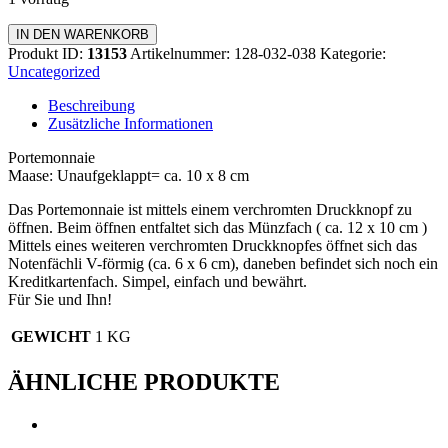
Portemonnaie
IN DEN WARENKORB
Menge
Produkt ID:
13153
Artikelnummer:
128-032-038
Kategorie:
Uncategorized
Beschreibung
Zusätzliche Informationen
Portemonnaie
Maase: Unaufgeklappt= ca. 10 x 8 cm
Das Portemonnaie ist mittels einem verchromten Druckknopf zu
öffnen. Beim öffnen entfaltet sich das Münzfach ( ca. 12 x 10 cm )
Mittels eines weiteren verchromten Druckknopfes öffnet sich das
Notenfächli V-förmig (ca. 6 x 6 cm), daneben befindet sich noch ein
Kreditkartenfach. Simpel, einfach und bewährt.
Für Sie und Ihn!
GEWICHT
1 KG
ÄHNLICHE PRODUKTE