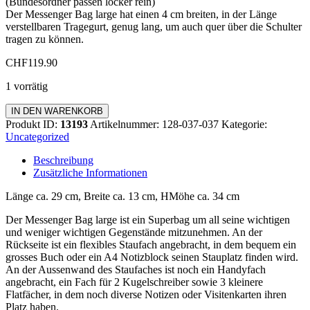
(Bundesordner passen locker rein)
Der Messenger Bag large hat einen 4 cm breiten, in der Länge
verstellbaren Tragegurt, genug lang, um auch quer über die Schulter
tragen zu können.
CHF
119.90
1 vorrätig
Laptoptasche
IN DEN WARENKORB
Menge
Produkt ID:
13193
Artikelnummer:
128-037-037
Kategorie:
Uncategorized
Beschreibung
Zusätzliche Informationen
Länge ca. 29 cm, Breite ca. 13 cm, HMöhe ca. 34 cm
Der Messenger Bag large ist ein Superbag um all seine wichtigen
und weniger wichtigen Gegenstände mitzunehmen. An der
Rückseite ist ein flexibles Staufach angebracht, in dem bequem ein
grosses Buch oder ein A4 Notizblock seinen Stauplatz finden wird.
An der Aussenwand des Staufaches ist noch ein Handyfach
angebracht, ein Fach für 2 Kugelschreiber sowie 3 kleinere
Flatfächer, in dem noch diverse Notizen oder Visitenkarten ihren
Platz haben.