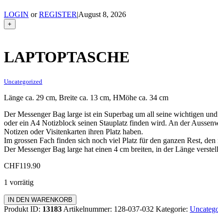
LOGIN
or
REGISTER
|
August 8, 2026
+
LAPTOPTASCHE
Uncategorized
Länge ca. 29 cm, Breite ca. 13 cm, HMöhe ca. 34 cm
Der Messenger Bag large ist ein Superbag um all seine wichtigen un
oder ein A4 Notizblock seinen Stauplatz finden wird. An der Aussenw
Notizen oder Visitenkarten ihren Platz haben.
Im grossen Fach finden sich noch viel Platz für den ganzen Rest, de
Der Messenger Bag large hat einen 4 cm breiten, in der Länge verstel
CHF
119.90
1 vorrätig
Laptoptasche
IN DEN WARENKORB
Menge
Produkt ID:
13183
Artikelnummer:
128-037-032
Kategorie:
Uncatego