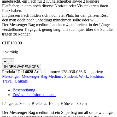
angebracht, ein Fach für 2 Kugelschreiber sowie 2 kleinere
Flatfächer, in dem noch diverse Notizen oder Visitenkarten ihren
Platz haben.
Im grossen Fach finden sich noch viel Platz für den ganzen Rest,
den man doch noch unbedingt mitnehmen sollte oder will.
Der Messenger Bag medium hat einen 4 cm breiten, in der Länge
verstellbaren Tragegurt, genug lang, um auch quer über die Schulter
tragen zu können.
CHF
109.90
1 vorrätig
Messenger
Bag
IN DEN WARENKORB
Medium
Produkt ID:
14628
Artikelnummer:
128-036-036
Kategorien:
Menge
Messenger
,
Messenger Bag Medium
,
Student, Work, Fashion,
Travel
,
Unikate
Beschreibung
Zusätzliche Informationen
Länge ca. 30 cm, Breite ca. 10 cm, Höhe ca. 30 cm
Der Messenger Bag medium ist ein Superbag um all seine wichtigen