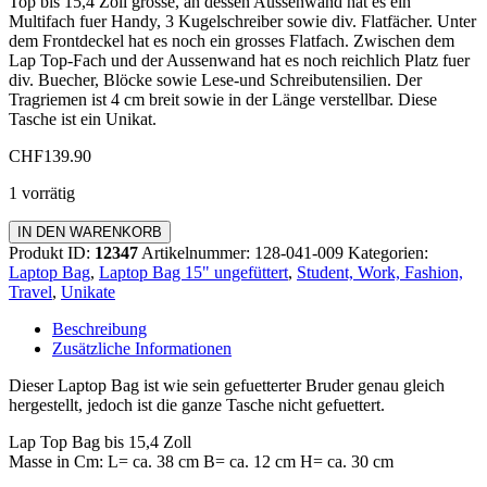
Top bis 15,4 Zoll grösse, an dessen Aussenwand hat es ein
Multifach fuer Handy, 3 Kugelschreiber sowie div. Flatfächer. Unter
dem Frontdeckel hat es noch ein grosses Flatfach. Zwischen dem
Lap Top-Fach und der Aussenwand hat es noch reichlich Platz fuer
div. Buecher, Blöcke sowie Lese-und Schreibutensilien. Der
Tragriemen ist 4 cm breit sowie in der Länge verstellbar. Diese
Tasche ist ein Unikat.
CHF
139.90
1 vorrätig
Laptop
IN DEN WARENKORB
Bag
Produkt ID:
12347
Artikelnummer:
128-041-009
Kategorien:
ohne
Laptop Bag
,
Laptop Bag 15" ungefüttert
,
Student, Work, Fashion,
Futter
Travel
,
Unikate
15
Zoll
Beschreibung
Menge
Zusätzliche Informationen
Dieser Laptop Bag ist wie sein gefuetterter Bruder genau gleich
hergestellt, jedoch ist die ganze Tasche nicht gefuettert.
Lap Top Bag bis 15,4 Zoll
Masse in Cm: L= ca. 38 cm B= ca. 12 cm H= ca. 30 cm