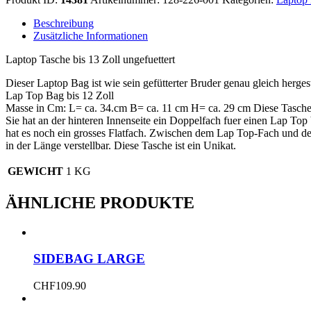
Bag
13
Beschreibung
Zoll
Zusätzliche Informationen
ungefüttert
Menge
Laptop Tasche bis 13 Zoll ungefuettert
Dieser Laptop Bag ist wie sein gefütterter Bruder genau gleich hergeste
Lap Top Bag bis 12 Zoll
Masse in Cm: L= ca. 34.cm B= ca. 11 cm H= ca. 29 cm Diese Tasche 
Sie hat an der hinteren Innenseite ein Doppelfach fuer einen Lap Top
hat es noch ein grosses Flatfach. Zwischen dem Lap Top-Fach und der
in der Länge verstellbar. Diese Tasche ist ein Unikat.
GEWICHT
1 KG
ÄHNLICHE PRODUKTE
SIDEBAG LARGE
CHF
109.90