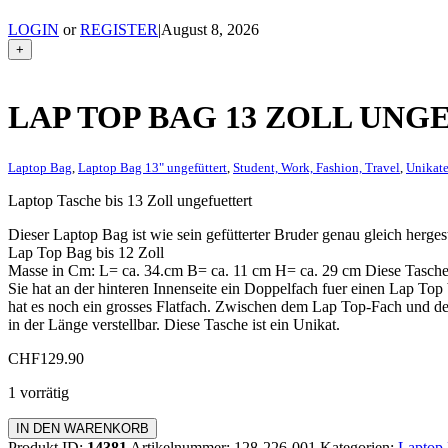
LOGIN
or
REGISTER
|
August 8, 2026
+
LAP TOP BAG 13 ZOLL UNG
Laptop Bag
,
Laptop Bag 13" ungefüttert
,
Student, Work, Fashion, Travel
,
Unikat
Laptop Tasche bis 13 Zoll ungefuettert
Dieser Laptop Bag ist wie sein gefütterter Bruder genau gleich hergeste
Lap Top Bag bis 12 Zoll
Masse in Cm: L= ca. 34.cm B= ca. 11 cm H= ca. 29 cm Diese Tasche 
Sie hat an der hinteren Innenseite ein Doppelfach fuer einen Lap Top
hat es noch ein grosses Flatfach. Zwischen dem Lap Top-Fach und der
in der Länge verstellbar. Diese Tasche ist ein Unikat.
CHF
129.90
1 vorrätig
Lap
IN DEN WARENKORB
Top
Produkt ID:
14381
Artikelnummer:
128-226-001
Kategorien:
Laptop