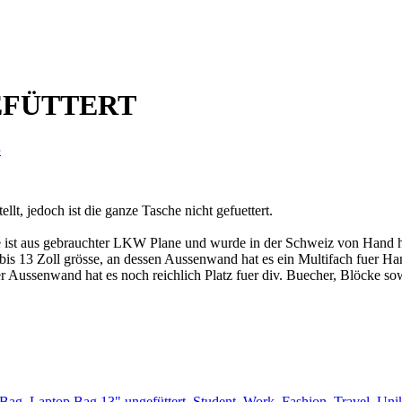
EFÜTTERT
e
llt, jedoch ist die ganze Tasche nicht gefuettert.
ist aus gebrauchter LKW Plane und wurde in der Schweiz von Hand he
 bis 13 Zoll grösse, an dessen Aussenwand hat es ein Multifach fuer Ha
 Aussenwand hat es noch reichlich Platz fuer div. Buecher, Blöcke sow
 Bag
,
Laptop Bag 13" ungefüttert
,
Student, Work, Fashion, Travel
,
Uni