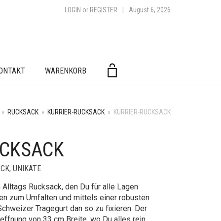
LOGIN
or
REGISTER
|
August 6, 2026
ONTAKT
WARENKORB
»
RUCKSACK
»
KURRIER-RUCKSACK
»
KURRIER-RUCKSACK
UCKSACK
ACK
,
UNIKATE
n Alltags Rucksack, den Du für alle Lagen
ben zum Umfalten und mittels einer robusten
chweizer Tragegurt dan so zu fixieren. Der
effnung von 33 cm Breite, wo Du alles rein