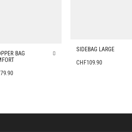
SIDEBAG LARGE
PPER BAG
MFORT
CHF
109.90
F
79.90