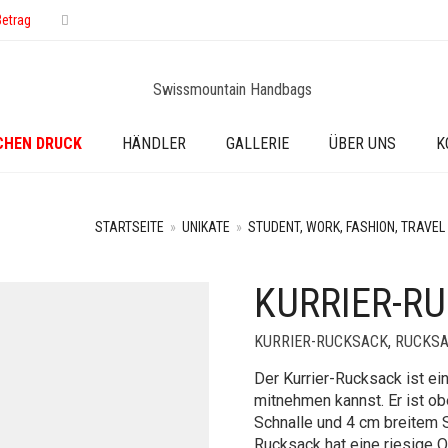
Betrag
CHEN DRUCK
HÄNDLER
GALLERIE
ÜBER UNS
K
STARTSEITE
»
UNIKATE
»
STUDENT, WORK, FASHION, TRAVEL
KURRIER-R
KURRIER-RUCKSACK
,
RUCKS
Der Kurrier-Rucksack ist ei
mitnehmen kannst. Er ist o
Schnalle und 4 cm breitem S
Rucksack hat eine riesige O