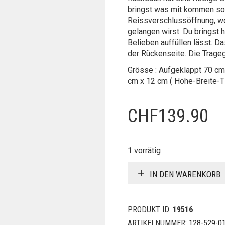
bringst was mit kommen soll
Reissverschlussöffnung, wo
gelangen wirst. Du bringst h
Belieben auffüllen lässt. D
der Rückenseite. Die Tragegu
Grösse : Aufgeklappt 70 cm
cm x 12 cm ( Höhe-Breite-T
CHF
139.90
1 vorrätig
IN DEN WARENKORB
PRODUKT ID:
19516
ARTIKELNUMMER:
128-529-0