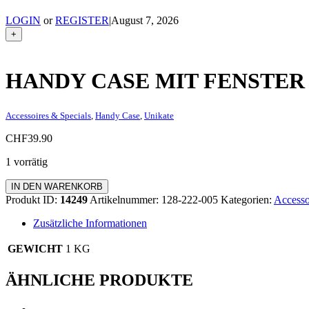
LOGIN
or
REGISTER
|
August 7, 2026
+
HANDY CASE MIT FENSTER
Accessoires & Specials
,
Handy Case
,
Unikate
CHF
39.90
1 vorrätig
Handy
IN DEN WARENKORB
Case
Produkt ID:
14249
Artikelnummer:
128-222-005
Kategorien:
Accesso
mit
Fenster
Zusätzliche Informationen
Menge
GEWICHT
1 KG
ÄHNLICHE PRODUKTE