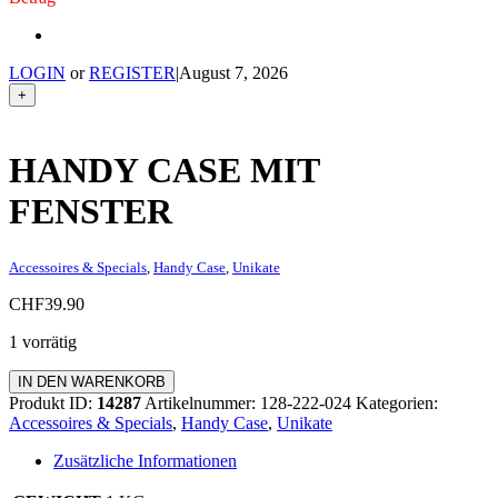
LOGIN
or
REGISTER
|
August 7, 2026
+
HANDY CASE MIT
FENSTER
Accessoires & Specials
,
Handy Case
,
Unikate
CHF
39.90
1 vorrätig
Handy
IN DEN WARENKORB
Case
Produkt ID:
14287
Artikelnummer:
128-222-024
Kategorien:
mit
Accessoires & Specials
,
Handy Case
,
Unikate
Fenster
Menge
Zusätzliche Informationen