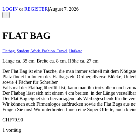
LOGIN
or
REGISTER
|
August 7, 2026
+
FLAT BAG
Flatbag
,
Student, Work, Fashion, Travel
,
Unikate
Länge ca. 35 cm, Breite ca. 8 cm, Höhe ca. 27 cm
Der Flat Bag ist eine Tasche, die man immer schnell mit dem Nötigste
Platz findet im Innern des Flatbags ein Ordner, diverse Blöcke, Unter
sowie 4 Fächer für Schreiber.
Falls mal der Flatbag überfüllt ist, kann man ihn trotz allem noch zum
Der Flatbag lässt sich mit einem 4 cm breiten, in der Länge verstellb
Der Flat Bag eignet sich hervorragend als Werbegeschenk für die ver
Wir können auch Firmenlogos aufdrucken sowie die Flat Bags aus neu
Fragen Sie uns! Wir unterbreiten Ihnen eine Super Offerte, auch klei
CHF
79.90
1 vorrätig