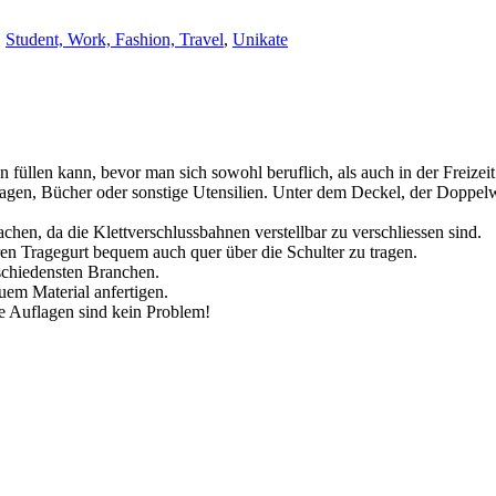
,
Student, Work, Fashion, Travel
,
Unikate
n füllen kann, bevor man sich sowohl beruflich, als auch in der Freizei
lagen, Bücher oder sonstige Utensilien. Unter dem Deckel, der Doppelwa
achen, da die Klettverschlussbahnen verstellbar zu verschliessen sind.
aren Tragegurt bequem auch quer über die Schulter zu tragen.
schiedensten Branchen.
em Material anfertigen.
ne Auflagen sind kein Problem!