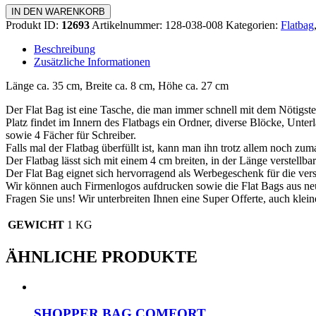
Flat
IN DEN WARENKORB
Bag
Produkt ID:
12693
Artikelnummer:
128-038-008
Kategorien:
Flatbag
Menge
Beschreibung
Zusätzliche Informationen
Länge ca. 35 cm, Breite ca. 8 cm, Höhe ca. 27 cm
Der Flat Bag ist eine Tasche, die man immer schnell mit dem Nötigste
Platz findet im Innern des Flatbags ein Ordner, diverse Blöcke, Unter
sowie 4 Fächer für Schreiber.
Falls mal der Flatbag überfüllt ist, kann man ihn trotz allem noch zum
Der Flatbag lässt sich mit einem 4 cm breiten, in der Länge verstellb
Der Flat Bag eignet sich hervorragend als Werbegeschenk für die ver
Wir können auch Firmenlogos aufdrucken sowie die Flat Bags aus neu
Fragen Sie uns! Wir unterbreiten Ihnen eine Super Offerte, auch klei
GEWICHT
1 KG
ÄHNLICHE PRODUKTE
SHOPPER BAG COMFORT