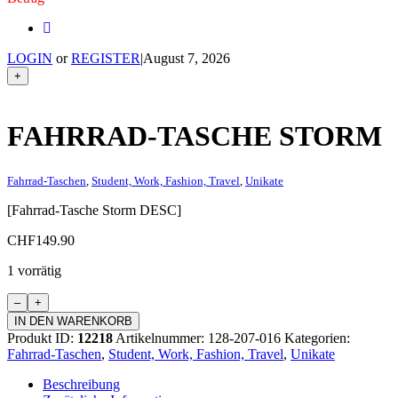
LOGIN
or
REGISTER
|
August 7, 2026
+
FAHRRAD-TASCHE STORM
Fahrrad-Taschen
,
Student, Work, Fashion, Travel
,
Unikate
[Fahrrad-Tasche Storm DESC]
CHF
149.90
1 vorrätig
Fahrrad-
Tasche
IN DEN WARENKORB
Storm
Produkt ID:
12218
Artikelnummer:
128-207-016
Kategorien:
Menge
Fahrrad-Taschen
,
Student, Work, Fashion, Travel
,
Unikate
Beschreibung