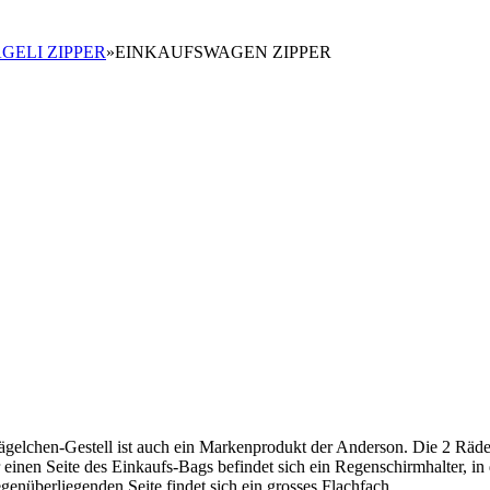
GELI ZIPPER
»
EINKAUFSWAGEN ZIPPER
gelchen-Gestell ist auch ein Markenprodukt der Anderson. Die 2 Räd
r einen Seite des Einkaufs-Bags befindet sich ein Regenschirmhalter, in
enüberliegenden Seite findet sich ein grosses Flachfach.