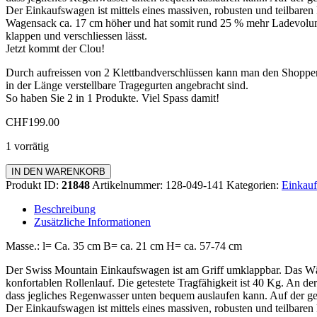
Der Einkaufswagen ist mittels eines massiven, robusten und teilbaren
Wagensack ca. 17 cm höher und hat somit rund 25 % mehr Ladevolumen.
klappen und verschliessen lässt.
Jetzt kommt der Clou!
Durch aufreissen von 2 Klettbandverschlüssen kann man den Shoppe
in der Länge verstellbare Tragegurten angebracht sind.
So haben Sie 2 in 1 Produkte. Viel Spass damit!
CHF
199.00
1 vorrätig
Einkaufswagen
IN DEN WARENKORB
Zipper
Produkt ID:
21848
Artikelnummer:
128-049-141
Kategorien:
Einkauf
Menge
Beschreibung
Zusätzliche Informationen
Masse.: l= Ca. 35 cm B= ca. 21 cm H= ca. 57-74 cm
Der Swiss Mountain Einkaufswagen ist am Griff umklappbar. Das Wä
konfortablen Rollenlauf. Die getestete Tragfähigkeit ist 40 Kg. An de
dass jegliches Regenwasser unten bequem auslaufen kann. Auf der geg
Der Einkaufswagen ist mittels eines massiven, robusten und teilbaren