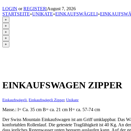
LOGIN
or
REGISTER
|
August 7, 2026
STARTSEITE
»
UNIKATE
»
EINKAUFSWÄGELI
»
EINKAUFSWÄ
+
+
+
+
+
EINKAUFSWAGEN ZIPPER
Einkaufswägeli
,
Einkaufswägeli Zipper
,
Unikate
Masse.: l= Ca. 35 cm B= ca. 21 cm H= ca. 57-74 cm
Der Swiss Mountain Einkaufswagen ist am Griff umklappbar. Das Wä
konfortablen Rollenlauf. Die getestete Tragfähigkeit ist 40 Kg. An de
dass jegliches Regenwasser unten bequem auslaufen kann. Auf der geg