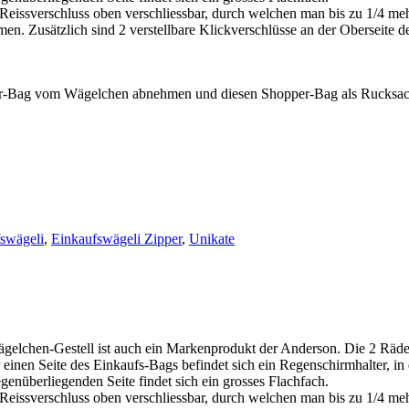
 Reissverschluss oben verschliessbar, durch welchen man bis zu 1/4 me
 Zusätzlich sind 2 verstellbare Klickverschlüsse an der Oberseite des
r-Bag vom Wägelchen abnehmen und diesen Shopper-Bag als Rucksack 
swägeli
,
Einkaufswägeli Zipper
,
Unikate
gelchen-Gestell ist auch ein Markenprodukt der Anderson. Die 2 Räd
r einen Seite des Einkaufs-Bags befindet sich ein Regenschirmhalter, in
enüberliegenden Seite findet sich ein grosses Flachfach.
 Reissverschluss oben verschliessbar, durch welchen man bis zu 1/4 me