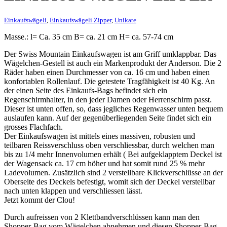
Einkaufswägeli
,
Einkaufswägeli Zipper
,
Unikate
Masse.: l= Ca. 35 cm B= ca. 21 cm H= ca. 57-74 cm
Der Swiss Mountain Einkaufswagen ist am Griff umklappbar. Das
Wägelchen-Gestell ist auch ein Markenprodukt der Anderson. Die 2
Räder haben einen Durchmesser von ca. 16 cm und haben einen
konfortablen Rollenlauf. Die getestete Tragfähigkeit ist 40 Kg. An
der einen Seite des Einkaufs-Bags befindet sich ein
Regenschirmhalter, in den jeder Damen oder Herrenschirm passt.
Dieser ist unten offen, so, dass jegliches Regenwasser unten bequem
auslaufen kann. Auf der gegenüberliegenden Seite findet sich ein
grosses Flachfach.
Der Einkaufswagen ist mittels eines massiven, robusten und
teilbaren Reissverschluss oben verschliessbar, durch welchen man
bis zu 1/4 mehr Innenvolumen erhält ( Bei aufgeklapptem Deckel ist
der Wagensack ca. 17 cm höher und hat somit rund 25 % mehr
Ladevolumen. Zusätzlich sind 2 verstellbare Klickverschlüsse an der
Oberseite des Deckels befestigt, womit sich der Deckel verstellbar
nach unten klappen und verschliessen lässt.
Jetzt kommt der Clou!
Durch aufreissen von 2 Klettbandverschlüssen kann man den
Shopper-Bag vom Wägelchen abnehmen und diesen Shopper-Bag