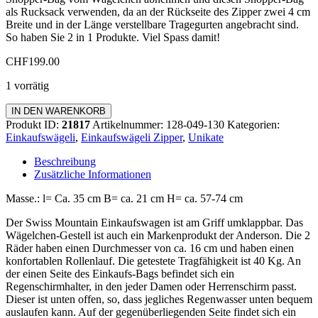
als Rucksack verwenden, da an der Rückseite des Zipper zwei 4 cm
Breite und in der Länge verstellbare Tragegurten angebracht sind.
So haben Sie 2 in 1 Produkte. Viel Spass damit!
CHF
199.00
1 vorrätig
Einkaufswagen
IN DEN WARENKORB
Zipper
Produkt ID:
21817
Artikelnummer:
128-049-130
Kategorien:
Menge
Einkaufswägeli
,
Einkaufswägeli Zipper
,
Unikate
Beschreibung
Zusätzliche Informationen
Masse.: l= Ca. 35 cm B= ca. 21 cm H= ca. 57-74 cm
Der Swiss Mountain Einkaufswagen ist am Griff umklappbar. Das
Wägelchen-Gestell ist auch ein Markenprodukt der Anderson. Die 2
Räder haben einen Durchmesser von ca. 16 cm und haben einen
konfortablen Rollenlauf. Die getestete Tragfähigkeit ist 40 Kg. An
der einen Seite des Einkaufs-Bags befindet sich ein
Regenschirmhalter, in den jeder Damen oder Herrenschirm passt.
Dieser ist unten offen, so, dass jegliches Regenwasser unten bequem
auslaufen kann. Auf der gegenüberliegenden Seite findet sich ein