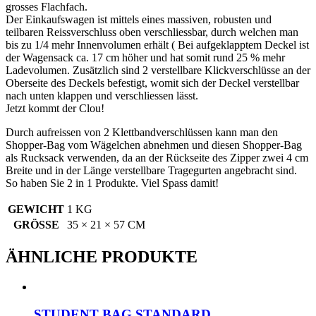
grosses Flachfach.
Der Einkaufswagen ist mittels eines massiven, robusten und
teilbaren Reissverschluss oben verschliessbar, durch welchen man
bis zu 1/4 mehr Innenvolumen erhält ( Bei aufgeklapptem Deckel ist
der Wagensack ca. 17 cm höher und hat somit rund 25 % mehr
Ladevolumen. Zusätzlich sind 2 verstellbare Klickverschlüsse an der
Oberseite des Deckels befestigt, womit sich der Deckel verstellbar
nach unten klappen und verschliessen lässt.
Jetzt kommt der Clou!
Durch aufreissen von 2 Klettbandverschlüssen kann man den
Shopper-Bag vom Wägelchen abnehmen und diesen Shopper-Bag
als Rucksack verwenden, da an der Rückseite des Zipper zwei 4 cm
Breite und in der Länge verstellbare Tragegurten angebracht sind.
So haben Sie 2 in 1 Produkte. Viel Spass damit!
GEWICHT
1 KG
GRÖSSE
35 × 21 × 57 CM
ÄHNLICHE PRODUKTE
STUDENT BAG STANDARD