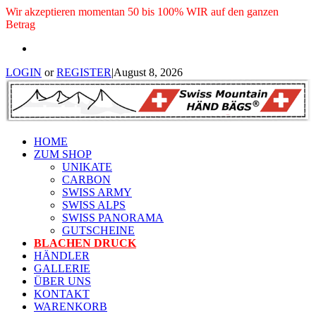
Wir akzeptieren momentan 50 bis 100% WIR auf den ganzen
Betrag
LOGIN
or
REGISTER
|
August 8, 2026
HOME
ZUM SHOP
UNIKATE
CARBON
SWISS ARMY
SWISS ALPS
SWISS PANORAMA
GUTSCHEINE
BLACHEN DRUCK
HÄNDLER
GALLERIE
ÜBER UNS
KONTAKT
WARENKORB