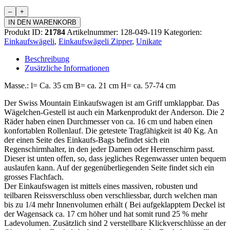
Einkaufswagen
Zipper
IN DEN WARENKORB
Menge
Produkt ID:
21784
Artikelnummer:
128-049-119
Kategorien:
Einkaufswägeli
,
Einkaufswägeli Zipper
,
Unikate
Beschreibung
Zusätzliche Informationen
Masse.: l= Ca. 35 cm B= ca. 21 cm H= ca. 57-74 cm
Der Swiss Mountain Einkaufswagen ist am Griff umklappbar. Das
Wägelchen-Gestell ist auch ein Markenprodukt der Anderson. Die 2
Räder haben einen Durchmesser von ca. 16 cm und haben einen
konfortablen Rollenlauf. Die getestete Tragfähigkeit ist 40 Kg. An
der einen Seite des Einkaufs-Bags befindet sich ein
Regenschirmhalter, in den jeder Damen oder Herrenschirm passt.
Dieser ist unten offen, so, dass jegliches Regenwasser unten bequem
auslaufen kann. Auf der gegenüberliegenden Seite findet sich ein
grosses Flachfach.
Der Einkaufswagen ist mittels eines massiven, robusten und
teilbaren Reissverschluss oben verschliessbar, durch welchen man
bis zu 1/4 mehr Innenvolumen erhält ( Bei aufgeklapptem Deckel ist
der Wagensack ca. 17 cm höher und hat somit rund 25 % mehr
Ladevolumen. Zusätzlich sind 2 verstellbare Klickverschlüsse an der