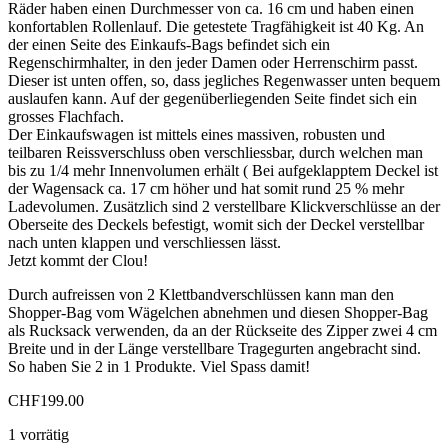
Räder haben einen Durchmesser von ca. 16 cm und haben einen
konfortablen Rollenlauf. Die getestete Tragfähigkeit ist 40 Kg. An
der einen Seite des Einkaufs-Bags befindet sich ein
Regenschirmhalter, in den jeder Damen oder Herrenschirm passt.
Dieser ist unten offen, so, dass jegliches Regenwasser unten bequem
auslaufen kann. Auf der gegenüberliegenden Seite findet sich ein
grosses Flachfach.
Der Einkaufswagen ist mittels eines massiven, robusten und
teilbaren Reissverschluss oben verschliessbar, durch welchen man
bis zu 1/4 mehr Innenvolumen erhält ( Bei aufgeklapptem Deckel ist
der Wagensack ca. 17 cm höher und hat somit rund 25 % mehr
Ladevolumen. Zusätzlich sind 2 verstellbare Klickverschlüsse an der
Oberseite des Deckels befestigt, womit sich der Deckel verstellbar
nach unten klappen und verschliessen lässt.
Jetzt kommt der Clou!
Durch aufreissen von 2 Klettbandverschlüssen kann man den
Shopper-Bag vom Wägelchen abnehmen und diesen Shopper-Bag
als Rucksack verwenden, da an der Rückseite des Zipper zwei 4 cm
Breite und in der Länge verstellbare Tragegurten angebracht sind.
So haben Sie 2 in 1 Produkte. Viel Spass damit!
CHF
199.00
1 vorrätig