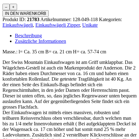
Einkaufswagen
Zipper
IN DEN WARENKORB
Menge
Produkt ID:
21783
Artikelnummer:
128-049-118
Kategorien:
Einkaufswägeli
,
Einkaufswägeli Zipper
,
Unikate
Beschreibung
Zusätzliche Informationen
Masse.: l= Ca. 35 cm B= ca. 21 cm H= ca. 57-74 cm
Der Swiss Mountain Einkaufswagen ist am Griff umklappbar. Das
Wägelchen-Gestell ist auch ein Markenprodukt der Anderson. Die 2
Räder haben einen Durchmesser von ca. 16 cm und haben einen
konfortablen Rollenlauf. Die getestete Tragfähigkeit ist 40 Kg. An
der einen Seite des Einkaufs-Bags befindet sich ein
Regenschirmhalter, in den jeder Damen oder Herrenschirm passt.
Dieser ist unten offen, so, dass jegliches Regenwasser unten bequem
auslaufen kann. Auf der gegenüberliegenden Seite findet sich ein
grosses Flachfach.
Der Einkaufswagen ist mittels eines massiven, robusten und
teilbaren Reissverschluss oben verschliessbar, durch welchen man
bis zu 1/4 mehr Innenvolumen erhält ( Bei aufgeklapptem Deckel ist
der Wagensack ca. 17 cm höher und hat somit rund 25 % mehr
Ladevolumen. Zusätzlich sind 2 verstellbare Klickverschlüsse an der