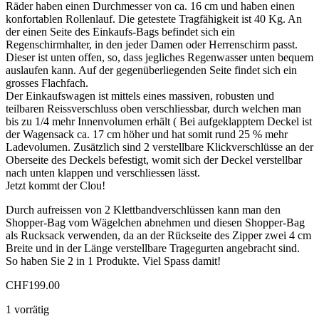
Räder haben einen Durchmesser von ca. 16 cm und haben einen
konfortablen Rollenlauf. Die getestete Tragfähigkeit ist 40 Kg. An
der einen Seite des Einkaufs-Bags befindet sich ein
Regenschirmhalter, in den jeder Damen oder Herrenschirm passt.
Dieser ist unten offen, so, dass jegliches Regenwasser unten bequem
auslaufen kann. Auf der gegenüberliegenden Seite findet sich ein
grosses Flachfach.
Der Einkaufswagen ist mittels eines massiven, robusten und
teilbaren Reissverschluss oben verschliessbar, durch welchen man
bis zu 1/4 mehr Innenvolumen erhält ( Bei aufgeklapptem Deckel ist
der Wagensack ca. 17 cm höher und hat somit rund 25 % mehr
Ladevolumen. Zusätzlich sind 2 verstellbare Klickverschlüsse an der
Oberseite des Deckels befestigt, womit sich der Deckel verstellbar
nach unten klappen und verschliessen lässt.
Jetzt kommt der Clou!
Durch aufreissen von 2 Klettbandverschlüssen kann man den
Shopper-Bag vom Wägelchen abnehmen und diesen Shopper-Bag
als Rucksack verwenden, da an der Rückseite des Zipper zwei 4 cm
Breite und in der Länge verstellbare Tragegurten angebracht sind.
So haben Sie 2 in 1 Produkte. Viel Spass damit!
CHF
199.00
1 vorrätig