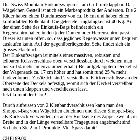
Der Swiss Mountain Einkaufswagen ist am Griff umklappbar. Das
Wägelchen-Gestell ist auch ein Markenprodukt der Anderson. Die 2
Räder haben einen Durchmesser von ca. 16 cm und haben einen
konfortablen Rollenlauf. Die getestete Tragfähigkeit ist 40 Kg. An
der einen Seite des Einkaufs-Bags befindet sich ein
Regenschirmhalter, in den jeder Damen oder Herrenschirm passt.
Dieser ist unten offen, so, dass jegliches Regenwasser unten bequem
auslaufen kann. Auf der gegenüberliegenden Seite findet sich ein
grosses Flachfach.
Der Einkaufswagen ist mittels eines massiven, robusten und
teilbaren Reissverschluss oben verschliessbar, durch welchen man
bis zu 1/4 mehr Innenvolumen erhält ( Bei aufgeklapptem Deckel ist
der Wagensack ca. 17 cm höher und hat somit rund 25 % mehr
Ladevolumen. Zusätzlich sind 2 verstellbare Klickverschlüsse an der
Oberseite des Deckels befestigt, womit sich der Deckel verstellbar
nach unten klappen und verschliessen lässt.
Jetzt kommt der Clou!
Durch aufreissen von 2 Klettbandverschlüssen kann man den
Shopper-Bag vom Wägelchen abnehmen und diesen Shopper-Bag
als Rucksack verwenden, da an der Rückseite des Zipper zwei 4 cm
Breite und in der Länge verstellbare Tragegurten angebracht sind.
So haben Sie 2 in 1 Produkte. Viel Spass damit!
CHF
199.00