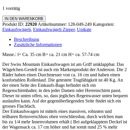
1 vorrätig
Einkaufswagen
IN DEN WARENKORB
Zipper
Produkt ID:
22920
Artikelnummer:
128-049-249
Kategorien:
Menge
Einkaufswägeli
,
Einkaufswägeli Zipper
,
Unikate
Beschreibung
Zusätzliche Informationen
Masse.: l= Ca. 35 cm B= ca. 21 cm H= ca. 57-74 cm
Der Swiss Mountain Einkaufswagen ist am Griff umklappbar. Das
Wägelchen-Gestell ist auch ein Markenprodukt der Anderson. Die 2
Räder haben einen Durchmesser von ca. 16 cm und haben einen
konfortablen Rollenlauf. Die getestete Tragfähigkeit ist 40 Kg. An
der einen Seite des Einkaufs-Bags befindet sich ein
Regenschirmhalter, in den jeder Damen oder Herrenschirm passt.
Dieser ist unten offen, so, dass jegliches Regenwasser unten bequem
auslaufen kann. Auf der gegenüberliegenden Seite findet sich ein
grosses Flachfach.
Der Einkaufswagen ist mittels eines massiven, robusten und
teilbaren Reissverschluss oben verschliessbar, durch welchen man
bis zu 1/4 mehr Innenvolumen erhält ( Bei aufgeklapptem Deckel ist
der Wagensack ca. 17 cm höher und hat somit rund 25 % mehr